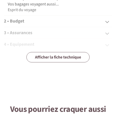
Vos bagages voyagent aussi...
Esprit du voyage
2 • Budget
3 • Assurances
4 • Equipement
5 • Formalités et santé
Afficher la fiche technique
6 • Le pays
7 • Tourisme responsable
Vous pourriez craquer aussi
1 • Détails du voyage