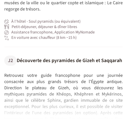
musées de la ville ou le quartier copte et islamique : Le Caire
regorge de trésors.
À l'hôtel - Soul pyramids (ou équivalent)
Petit-déjeuner, déjeuner & dîner libres
Assistance francophone, Application MyNomade
En voiture avec chauffeur (8 km ~15 h)
J2
Découverte des pyramides de Gizeh et Saqqarah
Retrouvez votre guide francophone pour une journée
consacrée aux plus grands trésors de l'Égypte antique.
Direction le plateau de Gizeh, où vous découvrez les
mythiques pyramides de Khéops, Khéphren et Mykérinos,
ainsi que le célèbre Sphinx, gardien immuable de ce site
exceptionnel. Pour les plus curieux, il est possible de visiter
l'intérieur de l'une des pyramides (en option). Après cette
immersion au cœur de l'histoire des pharaons, profitez d'un
déjeuner dans un restaurant local, l'occasion de découvrir