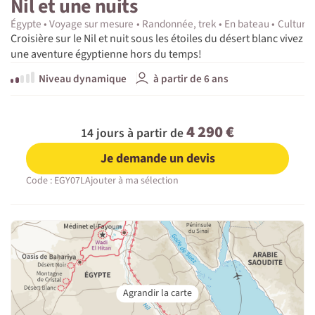
Nil et une nuits
Égypte
Voyage sur mesure
Randonnée, trek
En bateau
Culture e
Croisière sur le Nil et nuit sous les étoiles du désert blanc vivez
une aventure égyptienne hors du temps!
Niveau dynamique
à partir de 6 ans
4 290 €
14 jours à partir de
Je demande un devis
Code : EGY07L
Ajouter à ma sélection