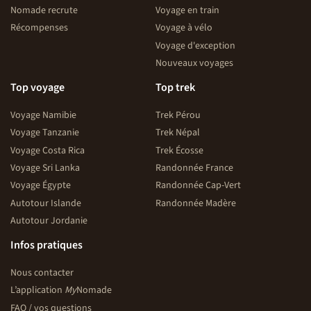
Nomade recrute
Voyage en train
Récompenses
Voyage à vélo
Voyage d'exception
Nouveaux voyages
Top voyage
Top trek
Voyage Namibie
Trek Pérou
Voyage Tanzanie
Trek Népal
Voyage Costa Rica
Trek Écosse
Voyage Sri Lanka
Randonnée France
Voyage Égypte
Randonnée Cap-Vert
Autotour Islande
Randonnée Madère
Autotour Jordanie
Infos pratiques
Nous contacter
L’application
My
Nomade
FAQ / vos questions