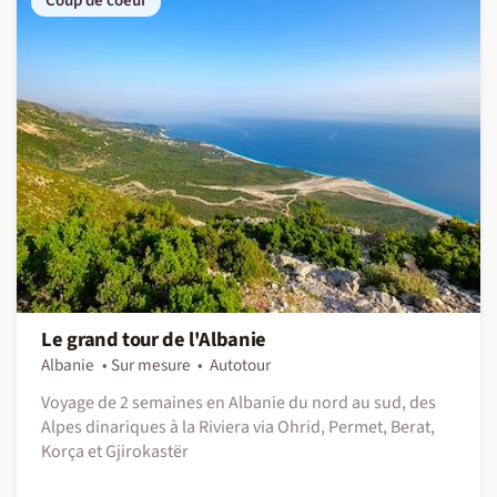
Coup de coeur
Le grand tour de l'Albanie
Albanie
Sur mesure
Autotour
Voyage de 2 semaines en Albanie du nord au sud, des
Alpes dinariques à la Riviera via Ohrid, Permet, Berat,
Korça et Gjirokastër