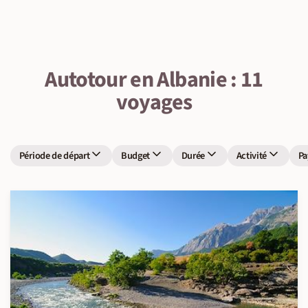
Autotour en Albanie : 11
voyages
Période de départ
Budget
Durée
Activité
Pa