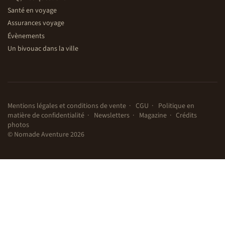
Santé en voyage
Assurances voyage
Évènements
Un bivouac dans la ville
Mentions légales et conditions de vente
CGU
Politique en
matière de confidentialité
Newsletters
Magazine
Crédits
photos
© Nomade Aventure 2026