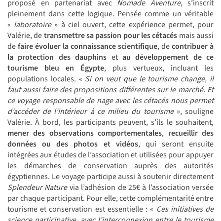
proposé en partenariat avec
Nomade Aventure
, s’inscrit
pleinement dans cette logique. Pensée comme un véritable
«
laboratoire
» à ciel ouvert, cette expérience permet, pour
Valérie, de
transmettre sa passion pour les cétacés
mais aussi
de
faire évoluer la connaissance scientifique
, de
contribuer à
la protection des dauphins
et
au développement de ce
tourisme bleu en
É
gypte
, plus vertueux, incluant les
populations locales. «
Si on veut que le tourisme change, il
faut aussi faire des propositions différentes sur le marché. Et
ce voyage responsable de nage avec les cétacés nous permet
d’accéder de l’intérieur à ce milieu du tourisme
», souligne
Valérie. À bord, les participants peuvent, s’ils le souhaitent,
mener des
observations comportementales
,
recueillir des
données ou des photos et vidéos
,
qui seront ensuite
intégrées aux études de l’association et utilisées pour appuyer
les démarches de conservation auprès des autorités
égyptiennes. Le voyage participe aussi à soutenir directement
Splendeur Nature
via l’adhésion de 25€ à l’association versée
par chaque participant. Pour elle, cette complémentarité entre
tourisme et conservation est essentielle : «
Ces initiatives de
science participative, avec l’interconnexion entre le tourisme