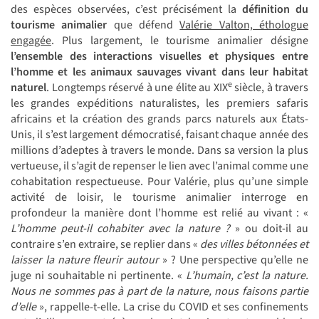
des espèces observées, c’est précisément la
définition du
tourisme animalier
que défend
Valérie Valton, éthologue
engagée
. Plus largement, le tourisme animalier désigne
l’ensemble des interactions visuelles et physiques entre
l’homme et les animaux sauvages
vivant dans leur habitat
e
naturel
. Longtemps réservé à une élite au XIX
siècle, à travers
les grandes expéditions naturalistes, les premiers safaris
africains et la création des grands parcs naturels aux États-
Unis, il s’est largement démocratisé, faisant chaque année des
millions d’adeptes à travers le monde. Dans sa version la plus
vertueuse, il s’agit de repenser le lien avec l’animal comme une
cohabitation respectueuse. Pour Valérie, plus qu’une simple
activité de loisir, le tourisme animalier interroge en
profondeur la manière dont l’homme est relié au vivant : «
L’homme peut-il cohabiter avec la nature ?
» ou doit-il au
contraire s’en extraire, se replier dans «
des villes bétonnées et
laisser la nature fleurir autour
» ? Une perspective qu’elle ne
juge ni souhaitable ni pertinente. «
L’humain, c’est la nature.
Nous ne sommes pas à part de la nature, nous faisons partie
d’elle
», rappelle-t-elle. La crise du COVID et ses confinements