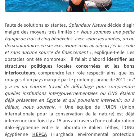
Faute de solutions existantes,
Splendeur Nature
décide d’agir
malgré des moyens très limités : «
Nous sommes une petite
équipe de trois à cinq bénévoles, avec selon les années, un ou
deux volontaires en service civique mais au départ j’étais seule
et sans aucune source de financement
», explique-t-elle.
Les
obstacles ont été nombreux : il fallait d’abord
identifier les
structures politiques locales concernées et les bons
interlocuteurs
,
comprendre leur rôle respectif ainsi que
les
rouages d’un pays marqué par le printemps arabe de 2012 : «
Il
y a eu un énorme travail de défrichage pour comprendre
quelles institutions intergouvernementales ou ONG étaient
déjà présentes en
É
gypte et qui pouvaient intervenir, ou à
défaut, nous soutenir
. » Une équipe de l’
UICN
(Union
internationale pour la conservation de la nature) est déjà
intervenue une fois il y a 15 ans au travers d’une collaboration
italo-égyptienne entre le laboratoire italien Téthys, l’ONG
égyptienne
HEPCA
(Hurghada environmental protection