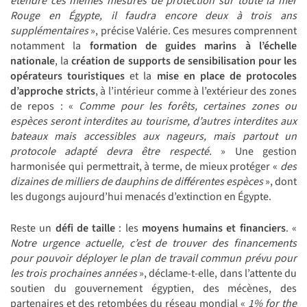
étendre ces mêmes mesures de protection sur toute la mer
Rouge en Égypte, il faudra encore deux à trois ans
supplémentaires
», précise Valérie. Ces mesures comprennent
notamment la
formation de guides marins à l’échelle
nationale
, la
création de supports de sensibilisation pour les
opérateurs touristiques
et la
mise en place de protocoles
d’approche stricts
, à l’intérieur comme à l’extérieur des zones
de repos : «
Comme pour les forêts, certaines zones ou
espèces seront interdites au tourisme, d’autres interdites aux
bateaux mais accessibles aux nageurs, mais partout un
protocole adapté devra être respecté.
» Une gestion
harmonisée qui permettrait, à terme, de mieux protéger «
des
dizaines de milliers de dauphins de différentes espèces
», dont
les dugongs aujourd’hui menacés d’extinction en Égypte.
Reste un
défi de taille
: les
moyens humains et financiers
. «
Notre urgence actuelle, c’est de trouver des financements
pour pouvoir déployer le plan de travail commun prévu pour
les trois prochaines années
», déclame-t-elle, dans l’attente du
soutien du gouvernement égyptien, des mécènes, des
partenaires et des retombées du réseau mondial «
1% for the