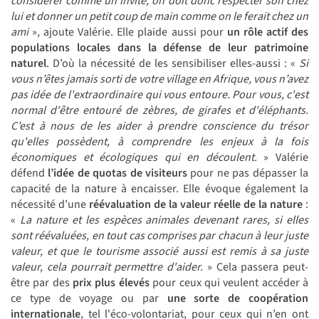
considérer comme un invité, on doit donc respecter son chez
lui et donner un petit coup de main comme on le ferait chez un
ami
», ajoute Valérie. Elle plaide aussi pour
un rôle actif des
populations locales dans la défense de leur patrimoine
naturel
. D’où la nécessité de les sensibiliser elles-aussi : «
Si
vous n’êtes jamais sorti de votre village en Afrique, vous n’avez
pas idée de l'extraordinaire qui vous entoure. Pour vous, c'est
normal d'être entouré de zèbres, de girafes et d'éléphants.
C’est à nous de les aider à
prendre conscience du trésor
qu'elles possèdent, à comprendre les enjeux à la fois
économiques et écologiques qui en découlent.
» Valérie
défend
l’idée de quotas de visiteurs
pour ne pas dépasser la
capacité de la nature à encaisser. Elle évoque également la
nécessité d’une
réévaluation de la valeur réelle de la nature
:
«
La nature et les espèces animales devenant rares, si elles
sont réévaluées, en tout cas comprises par chacun à leur juste
valeur, et que le tourisme associé aussi est remis à sa juste
valeur, cela pourrait permettre d'aider.
» Cela passera peut-
être par des
prix plus élevés
pour ceux qui veulent accéder à
ce type de voyage ou par
une sorte de coopération
internationale
, tel l'éco-volontariat,
pour ceux qui n’en ont