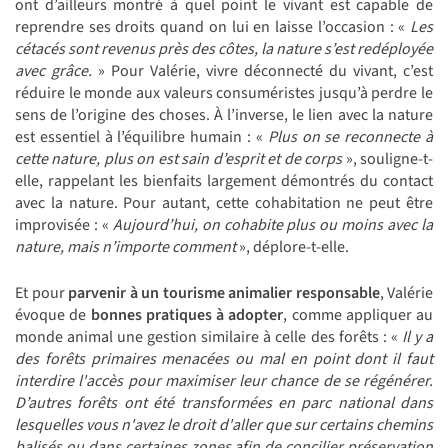
ont d’ailleurs montré à quel point le vivant est capable de
reprendre ses droits quand on lui en laisse l’occasion : «
Les
cétacés sont revenus près des côtes, la nature s’est redéployée
avec grâce.
» Pour Valérie, vivre déconnecté du vivant, c’est
réduire le monde aux valeurs consuméristes jusqu’à perdre le
sens de l’origine des choses. À l’inverse, le lien avec la nature
est essentiel à l’équilibre humain : «
Plus on se reconnecte à
cette nature, plus on est sain d’esprit et de corps
», souligne-t-
elle, rappelant les bienfaits largement démontrés du contact
avec la nature. Pour autant, cette cohabitation ne peut être
improvisée : «
Aujourd’hui, on cohabite plus ou moins avec la
nature, mais n’importe comment
», déplore-t-elle.
Et pour
parvenir à un tourisme animalier responsable
, Valérie
évoque de
bonnes pratiques à adopter
, comme appliquer au
monde animal une
gestion similaire à celle des forêts : «
Il y a
des forêts primaires menacées ou mal en point dont il faut
interdire l'accès pour maximiser leur chance de se régénérer.
D’autres forêts ont été transformées en parc national dans
lesquelles vous n'avez le droit d'aller que sur certains chemins
balisés ou dans certaines zones afin de concilier préservation