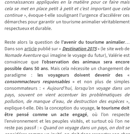
connaissances appliquées en la matière pour ce faire mais
cela se met en place petit à petit et c’est important que cela
continue
», évoque-t-elle soulignant l’urgence d’accélérer ces
démarches pour garantir un tourisme animalier véritablement
respectueux et durable.
Reste alors la question de
l'avenir du tourisme animalier
…
Dans son
article
publié sur «
Destination 2075
» (le site web de
Nomade Aventure
qui imagine le voyage du futur), Valérie est
convaincue que
l’observation des animaux sera encore
possible dans 50 ans
. Mais cela nécessite un changement de
paradigme :
les voyageurs doivent devenir des «
consommacteurs responsables
»
et non plus de simples
consommateurs : «
Aujourd’hui, lorsqu’on voyage dans un
pays, souvent on vient accentuer les problématiques de
pollution, de manque d'eau, de destruction des espèces
»,
explique-t-elle. Dès la conception du voyage,
le tourisme doit
être pensé comme un acte engagé
, où l’on respecte
l’environnement et les peuples visités, et surtout où l’on ne
reste pas passif : «
Quand on voyage dans un pays, on doit se