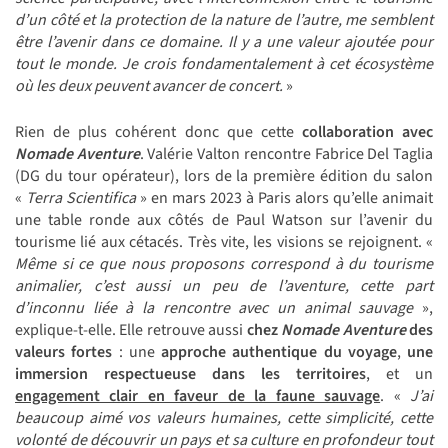
d’un côté et la protection de la nature de l’autre, me semblent
être l’avenir dans ce domaine.
Il y a une valeur ajoutée pour
tout le monde.
Je crois fondamentalement à cet écosystème
où les deux peuvent avancer de concert.
»
Rien de plus cohérent donc que cette
collaboration avec
Nomade Aventure
. Valérie Valton rencontre Fabrice Del Taglia
(DG du tour opérateur), lors de la première édition du salon
«
Terra Scientifica
» en mars 2023 à Paris alors qu’elle animait
une table ronde aux côtés de Paul Watson sur l’avenir du
tourisme lié aux cétacés. Très vite, les visions se rejoignent. «
Même si ce que nous proposons correspond à du tourisme
animalier, c’est aussi un peu de l’aventure, cette part
d’inconnu liée à la rencontre avec un animal sauvage
»,
explique-t-elle. Elle retrouve aussi
chez
Nomade Aventure
des
valeurs fortes
: une
approche authentique du voyage
,
une
immersion respectueuse dans les territoires
, et un
engagement clair en faveur de la faune sauvage
. «
J’ai
beaucoup aimé vos valeurs humaines, cette simplicité, cette
volonté de découvrir un pays et sa culture en profondeur tout