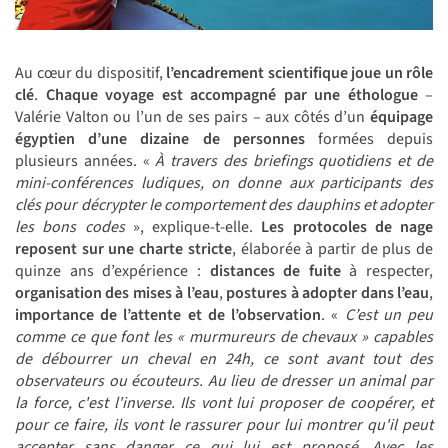
Au cœur du dispositif,
l’encadrement scientifique joue un rôle
clé
.
Chaque voyage est accompagné par une éthologue
–
Valérie Valton ou l’un de ses pairs – aux côtés d’un
équipage
égyptien d’une dizaine de personnes
formées depuis
plusieurs années. «
À travers des briefings quotidiens et de
mini-conférences ludiques, on donne aux participants des
clés pour décrypter le comportement des dauphins et adopter
les bons codes
», explique-t-elle.
Les protocoles de nage
reposent sur une charte stricte
, élaborée à partir de plus de
quinze ans d’expérience :
distances de fuite
à respecter,
organisation des mises à l’eau
,
postures à adopter dans l’eau
,
importance de l’attente et de l’observation
. «
C’est un peu
comme ce que font les « murmureurs de chevaux » capables
de débourrer un cheval en 24h, ce sont avant tout des
observateurs ou écouteurs.
Au lieu de dresser un animal par
la force, c'est l'inverse. Ils vont lui proposer de coopérer, et
pour ce faire, ils vont le rassurer pour lui montrer qu'il peut
accepter sans danger ce qui lui est proposé.
Avec les