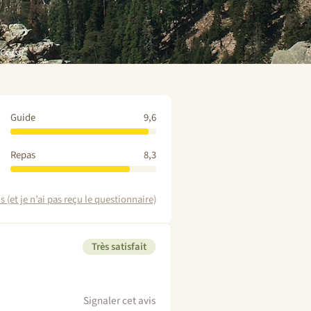
 Corse
Guide
9,6
Repas
8,3
 (et je n’ai pas reçu le questionnaire)
Très satisfait
Signaler cet avis