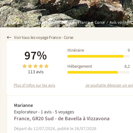
Avis voyages
Accueil
Voyages Europe
Voyages en France
Corse
Voir tous les voyage France - Corse
97%
Itinéraire
9
Hébergement
8,2
113 avis
Plus d'infos sur les avis
Je souhaite déposer un avis
Marianne
Explorateur - 1 avis - 5 voyages
France, GR20 Sud - de Bavella à Vizzavona
Départ du 12/07/2026, publié le 26/07/2026