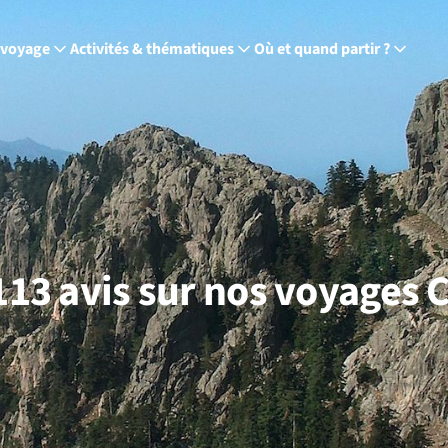
 voyage
Activités & thématiques
Où et quand partir ?
113 avis sur nos voyages 