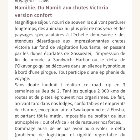
Voyageur - 1 avis
Namibie, Du Namib aux chutes Victoria
version confort
Magnifique séjour, nourri de souvenirs qui vont perdurer
longtemps, des animaux au plus près de nos yeux et des
paysages spectaculaires à l’échelle démesurée : des
étendues désertiques aux impressionnantes chutes
Victoria sur fond de végétation luxuriante, en passant
par les dunes écarlates de Sossusvlei, l’impression de
fin du monde à Sandwich Harbor ou le delta de
l’Okavongo qui se découvre dans un silence hypnotique
à bord d’une pirogue. Tout participe d’une épiphanie du
voyage.
Sans doute faudrait-il réaliser ce road trip en 3
semaines au lieu de 2. Tant les quelque 2 000 kms de
routes et de pistes éprouvent nos organismes. De fait,
arrivant tard dans nos lodges, confortables et empreints
de charme, exception faite à Swakopmund et à Etosha,
et partant tôt le matin, impossible de profiter de leur
atmosphère « out of Africa » et de restaurer nos forces.
Dommage aussi de ne pas avoir pu survoler le delta
(problème de logistique et rigidité regrettable du