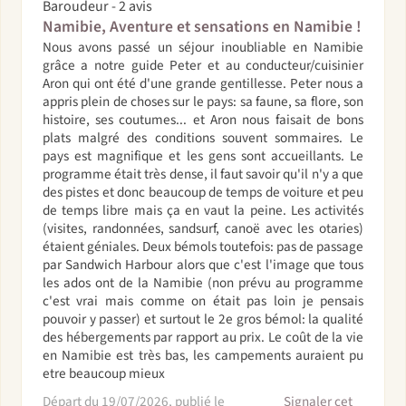
Baroudeur - 2 avis
Namibie, Aventure et sensations en Namibie !
Nous avons passé un séjour inoubliable en Namibie
grâce a notre guide Peter et au conducteur/cuisinier
Aron qui ont été d'une grande gentillesse. Peter nous a
appris plein de choses sur le pays: sa faune, sa flore, son
histoire, ses coutumes... et Aron nous faisait de bons
plats malgré des conditions souvent sommaires. Le
pays est magnifique et les gens sont accueillants. Le
programme était très dense, il faut savoir qu'il n'y a que
des pistes et donc beaucoup de temps de voiture et peu
de temps libre mais ça en vaut la peine. Les activités
(visites, randonnées, sandsurf, canoë avec les otaries)
étaient géniales. Deux bémols toutefois: pas de passage
par Sandwich Harbour alors que c'est l'image que tous
les ados ont de la Namibie (non prévu au programme
c'est vrai mais comme on était pas loin je pensais
pouvoir y passer) et surtout le 2e gros bémol: la qualité
des hébergements par rapport au prix. Le coût de la vie
en Namibie est très bas, les campements auraient pu
etre beaucoup mieux
Départ du 19/07/2026, publié le
Signaler cet