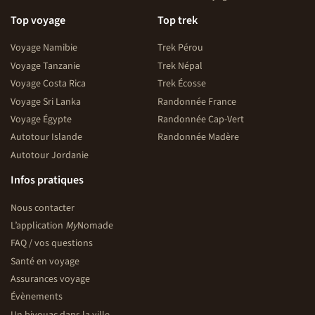
Top voyage
Top trek
Voyage Namibie
Trek Pérou
Voyage Tanzanie
Trek Népal
Voyage Costa Rica
Trek Écosse
Voyage Sri Lanka
Randonnée France
Voyage Égypte
Randonnée Cap-Vert
Autotour Islande
Randonnée Madère
Autotour Jordanie
Infos pratiques
Nous contacter
L’application
My
Nomade
FAQ / vos questions
Santé en voyage
Assurances voyage
Évènements
Un bivouac dans la ville