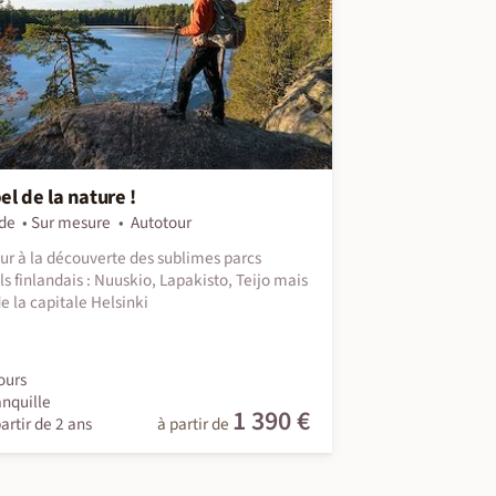
el de la nature !
de
Sur mesure
Autotour
ur à la découverte des sublimes parcs
ls finlandais : Nuuskio, Lapakisto, Teijo mais
de la capitale Helsinki
ours
anquille
1 390 €
artir de 2 ans
à partir de