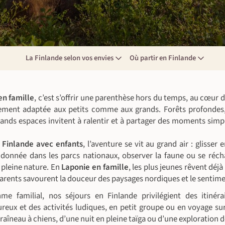
La Finlande selon vos envies
Où partir en Finlande
en famille
, c’est s’offrir une parenthèse hors du temps, au cœur
tement adaptée aux petits comme aux grands. Forêts profondes,
grands espaces invitent à ralentir et à partager des moments simple
 Finlande avec enfants
, l’aventure se vit au grand air : glisser
ndonnée dans les parcs nationaux, observer la faune ou se réc
 pleine nature. En
Laponie en famille
, les plus jeunes rêvent déj
parents savourent la douceur des paysages nordiques et le sentimen
me familial, nos séjours en Finlande privilégient des itinérai
eux et des activités ludiques, en petit groupe ou en voyage su
traîneau à chiens, d’une nuit en pleine taïga ou d’une exploration d