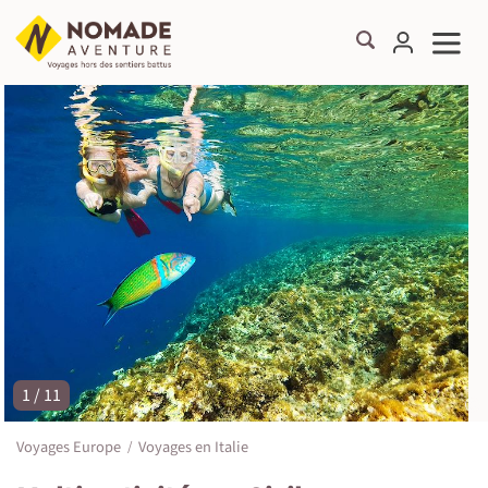
1 / 11
©
Voyages Europe
Voyages en Italie