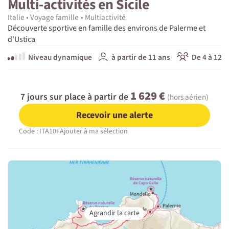
Multi-activités en Sicile
Italie
Voyage famille
Multiactivité
Découverte sportive en famille des environs de Palerme et
d'Ustica
Niveau dynamique
à partir de 11 ans
De 4 à 12 p
1 629 €
7 jours sur place à partir de
(hors aérien)
Recevoir une alerte
Code : ITA10F
Ajouter à ma sélection