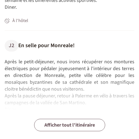
semaine et les différentes activités sportives.
Diner.
À l'hôtel
J2
En selle pour Monreale!
Après le petit-déjeuner, nous irons récupérer nos montures
électriques pour pédaler joyeusement à l'intérieur des terres
en direction de Monreale, petite ville célèbre pour les
mosaïques byzantines de sa cathédrale et son magnifique
cloitre bénédictin que nous visiterons.
Après la pause déjeuner, retour à Palerme en vélo à travers les
campagnes de la vallée de San Martino.
Diner
À l'hôtel
J3
J4
J5
J6
J7
Trekking Ustica
Snorkeling et canoe
Entre réserve naturelle et ruines antiques
À vos pagaies
Arriverderci bella Sicilia
Afficher tout l'itinéraire
Vélo (~4 h)
N.B. :
Votre guide peut être amené à modifier l'itinéraire en raison