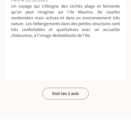
nécessitent un bon niveau physique et une bonne
Un voyage qui s'éloigne des clichés plage et farniente
condition physique.
qu'on peut imaginer sur l'Ile Maurice. De courtes
randonnées mais actives et dans un environnement très
On dort où ?
nature. Les hébergements dans des petites structures sont
• 6 nuits en petit hôtel de charme sur la côte ouest
très confortables et qualitatives avec un accueille
• 4 nuits en hôtel dans le nord de l'île
chaleureux, à l'image deshabitants de l'Ile.
Il s'agit de petites structures confortables avec du charme
et idéalement bien placées.
A table !
Tous les petits-déjeuners sont inclus.
Les dîners sont inclus à l'hôtel Coin de Mire. Possibilité de
prévoir en amont les dîners pour la première étape
Voir les 1 avis
également.
La cuisine mauricienne est copieuse et savoureuse, c’est
un savant mélange de cuisine française, indienne,
chinoise et créole. Le riz, la viande (poulet, bœufs, cerf,
porc, mouton), le poisson (daurade, capitaine, marlin,