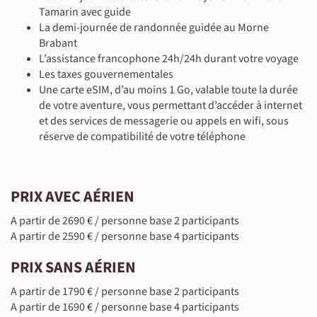
Petit-déjeuner & déjeuner inclus - dîner libre
Tamarin avec guide
Guide local francophone, Application MyNomade
©
La demi-journée de randonnée guidée au Morne
En véhicule de location (90 km ~2 h 20)
Brabant
Vélo (entre 4 h 30 et 5 h)
L’assistance francophone 24h/24h durant votre voyage
Les taxes gouvernementales
©
Une carte eSIM, d’au moins 1 Go, valable toute la durée
©
©
de votre aventure, vous permettant d’accéder à internet
et des services de messagerie ou appels en wifi, sous
réserve de compatibilité de votre téléphone
©
©
©
PRIX AVEC AÉRIEN
©
A partir de 2690 € / personne base 2 participants
A partir de 2590 € / personne base 4 participants
©
PRIX SANS AÉRIEN
©
A partir de 1790 € / personne base 2 participants
©
A partir de 1690 € / personne base 4 participants