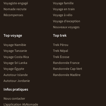
Voyagiste engagé
Voyage famille
Nomade recrute
Voyage en train
Récompenses
Voyage à vélo
Voyage d'exception
Nouveaux voyages
Top voyage
Top trek
Voyage Namibie
Trek Pérou
Voyage Tanzanie
Trek Népal
Voyage Costa Rica
Trek Écosse
Voyage Sri Lanka
Randonnée France
Voyage Égypte
Randonnée Cap-Vert
Autotour Islande
Randonnée Madère
Autotour Jordanie
Infos pratiques
Nous contacter
L’application
My
Nomade