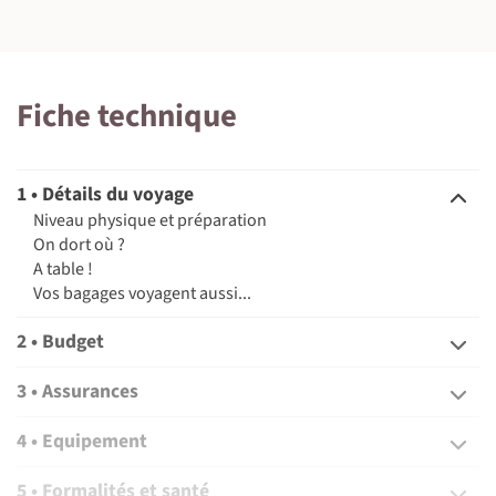
©
©
Fiche technique
©
1 • Détails du voyage
Niveau physique et préparation
On dort où ?
A table !
©
Vos bagages voyagent aussi...
2 • Budget
©
3 • Assurances
4 • Equipement
5 • Formalités et santé