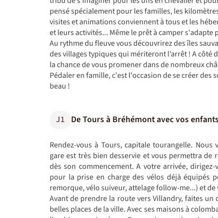
tribu de s'imaginer pour les uns en chevalier et pour 
pensé spécialement pour les familles, les kilomètres
visites et animations conviennent à tous et les hébe
et leurs activités... Même le prêt à camper s'adapte p
Au rythme du fleuve vous découvrirez des îles sauva
des villages typiques qui mériteront l’arrêt ! A côté
la chance de vous promener dans de nombreux châte
Pédaler en famille, c'est l'occasion de se créer des
beau !
J1
De Tours à Bréhémont avec vos enfants
Rendez-vous à Tours, capitale tourangelle. Nous 
gare est très bien desservie et vous permettra de 
dès son commencement. A votre arrivée, dirigez-v
pour la prise en charge des vélos déjà équipés p
remorque, vélo suiveur, attelage follow-me...) et 
Avant de prendre la route vers Villandry, faites un
belles places de la ville. Avec ses maisons à colom