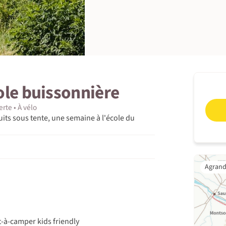
cole buissonnière
erte
À vélo
uits sous tente, une semaine à l'école du
êt-à-camper kids friendly