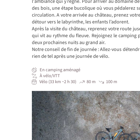
l'ambiance qui y règne. Pour arriver au domaine de 
des bois, une étape bucolique où vous pédalerez s
circulation. A votre arrivée au château, prenez votr
détour vers le labyrinthe, les enfants l’adorent.
Après la visite du château, reprenez votre route jusq
qui vit au rythme du fleuve. Rejoignez le camping 
deux prochaines nuits au grand air.
Notre conseil de fin de journée : Allez-vous détend
rien de tel après une journée de vélo.
En camping aménagé
À vélo/VTT
Vélo (33 km ~2 h 30)
80 m
100 m