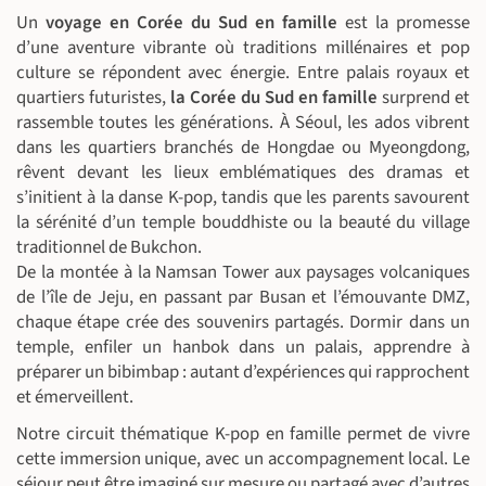
Un
voyage en Corée du Sud en famille
est la promesse
d’une aventure vibrante où traditions millénaires et pop
culture se répondent avec énergie. Entre palais royaux et
quartiers futuristes,
la Corée du Sud en famille
surprend et
rassemble toutes les générations. À Séoul, les ados vibrent
dans les quartiers branchés de Hongdae ou Myeongdong,
rêvent devant les lieux emblématiques des dramas et
s’initient à la danse K-pop, tandis que les parents savourent
la sérénité d’un temple bouddhiste ou la beauté du village
traditionnel de Bukchon.
De la montée à la Namsan Tower aux paysages volcaniques
de l’île de Jeju, en passant par Busan et l’émouvante DMZ,
chaque étape crée des souvenirs partagés. Dormir dans un
temple, enfiler un hanbok dans un palais, apprendre à
préparer un bibimbap : autant d’expériences qui rapprochent
et émerveillent.
Notre circuit thématique K-pop en famille permet de vivre
cette immersion unique, avec un accompagnement local. Le
séjour peut être imaginé sur mesure ou partagé avec d’autres