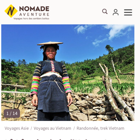
1 / 14
©
Voyages Asie
Voyages au Vietnam
Randonnée, trek Vietnam