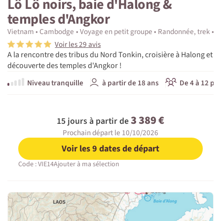
Lô Lô noirs, baie d'Halong &
temples d'Angkor
Vietnam
Cambodge
Voyage en petit groupe
Randonnée, trek
D
Voir les 29 avis
A la rencontre des tribus du Nord Tonkin, croisière à Halong et
découverte des temples d'Angkor !
Niveau tranquille
à partir de 18 ans
De 4 à 12 pa
3 389 €
15 jours à partir de
Prochain départ le 10/10/2026
Voir les 9 dates de départ
Code : VIE14
Ajouter à ma sélection