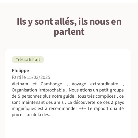
participation aux tâches communes ainsi que le respect
des traditions locales. Et n’oubliez pas, des imprévus sont
toujours possibles, dans ces moments adoptez la
Ils y sont allés, ils nous en
Nomade attitude : patience et tolérance.
parlent
Très satisfait
Philippe
Parti le 15/03/2025
Vietnam et Cambodge , Voyage extraordinaire ,
Organisation irréprochable . Nous étions un petit groupe
de 5 personnes plus notre guide , tous très complices , ce
sont maintenant des amis . La découverte de ces 2 pays
magnifiques est à recommander +++ Le rapport qualité
prix est au delà des...