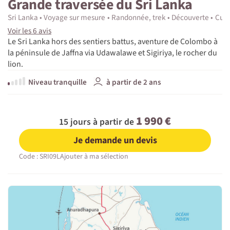
Grande traversée du Sri Lanka
Sri Lanka
Voyage sur mesure
Randonnée, trek
Découverte
Cultu
Voir les 6 avis
Le Sri Lanka hors des sentiers battus, aventure de Colombo à
la péninsule de Jaffna via Udawalawe et Sigiriya, le rocher du
lion.
Niveau tranquille
à partir de 2 ans
1 990 €
15 jours à partir de
Je demande un devis
Code : SRI09L
Ajouter à ma sélection