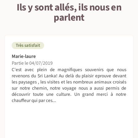
Ils y sont allés, ils nous en
On se déplace comment sur place ?
parlent
En voiture climatisée, en avion entre Jaffna et Colombo.
Vos bagages voyagent aussi...
Vos sacs resteront dans la voiture tout le temps. D'ailleurs
nous vous recommandons de nous jamais laisser vos
Très satisfait
papiers, argent et objets précieux dans le véhicule même
Marie-laure
fermée à clef.
Partie le 04/07/2019
C'est avec plein de magnifiques souvenirs que nous
Volez en bonne compagnie !
revenons du Sri Lanka! Au delà du plaisir eprouve devant
Nous vous proposons de voyager avec des compagnies
les paysages , les visites et les nombreux animaux croisés
régulières
sur notre chemin, notre voyage nous a aussi permis de
découvrir toute une culture. Un grand merci à notre
telles que Qatar, Emirates, Air India ou encore Jet
chauffeur qui par ces...
Airways.
Il est important de noter que depuis 2015, suite à la
fermeture de la ligne Paris- Colombo, nous ne proposons
plus de vols directs pour le Sri Lanka.