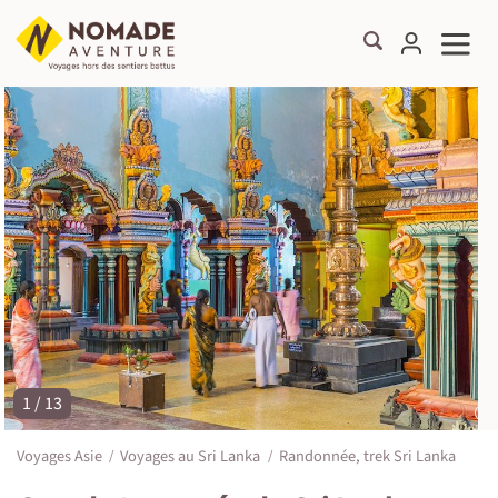
1 / 13
©
Voyages Asie
Voyages au Sri Lanka
Randonnée, trek Sri Lanka