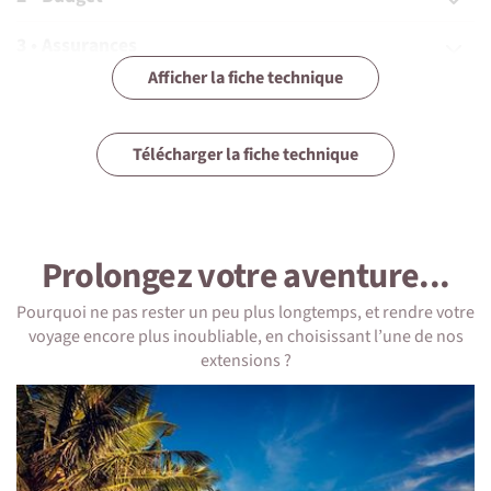
3 • Assurances
Afficher la fiche technique
4 • Equipement
5 • Formalités et santé
Télécharger la fiche technique
6 • Le pays
7 • Tourisme responsable
Prolongez votre aventure...
Pourquoi ne pas rester un peu plus longtemps, et rendre votre
voyage encore plus inoubliable, en choisissant l’une de nos
extensions ?
1 • Détails du voyage
Niveau physique et préparation
Ce séjour est accessible à toute personne en bonne santé.
Les randonnées sont relativement faciles et