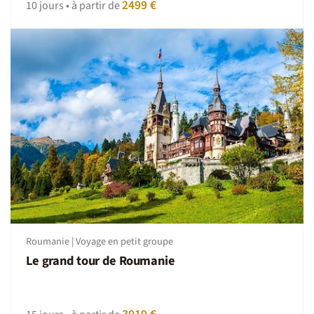
2499 €
10 jours • à partir de
On se donne RDV où ?
A l’aéroport de Cluj sur le vol de référence.
Esprit du voyage
La réussite de tout voyage est un délicat mélange de
bonne humeur, de sentiments d'entraide, de convivialité,
d'esprit de découverte, de bonne volonté, d'une
participation aux tâches communes ainsi que le respect
des traditions locales. Et n’oubliez pas des imprévus sont
toujours possibles, dans ces moments adoptez la
Nomade attitude : patience et tolérance.
Roumanie | Voyage en petit groupe
Le grand tour de Roumanie