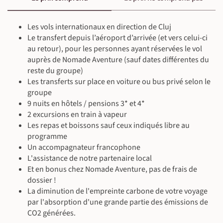
Randonnée (10 km ~4 h)
200 m
200 m
Petit-déjeuner, déjeuner & dîner inclus
Petit-déjeuner inclus - déjeuner & dîner libres
colorées et humoristiques qui racontent la vie des défunts.
Dîner et nuit à Botiza, au cœur d’un village préservé.
En fin de journée, trabsfert en autocar vers Vatra Moldoviței
Guide local francophone
En minibus privé (350 km ~6 h)
Dans l’après-midi, nous continuons vers Sighetu Marmației
pour le dîner et la nuit.
Les vols internationaux en direction de Cluj
En minibus privé (140 km ~2 h 40)
pour rejoindre notre hébergement.
À l'hôtel - Pensiuea Cretuca (ou équivalent)
Le transfert depuis l’aéroport d’arrivée (et vers celui-ci
Petit-déjeuner, déjeuner & dîner inclus
En chambre d'hôtes - Pensiunea Vatra Satului (ou équivalent)
au retour), pour les personnes ayant réservées le vol
Guide local francophone
À l'hôtel - Casa Iurca (ou équivalent)
Petit-déjeuner, déjeuner & dîner inclus
auprès de Nomade Aventure (sauf dates différentes du
En minibus privé (45 km ~1 h)
Petit-déjeuner, déjeuner & dîner inclus
Guide local francophone
reste du groupe)
Randonnée (9 km ~3 h)
150 m
200 m
Guide local francophone
En minibus privé (55 km ~1 h)
Les transferts sur place en voiture ou bus privé selon le
En minibus privé (110 km ~2 h 10)
Randonnée (5 km ~2 h)
200 m
100 m
Randonnée (5 km ~2 h)
100 m
100 m
groupe
9 nuits en hôtels / pensions 3* et 4*
2 excursions en train à vapeur
Les repas et boissons sauf ceux indiqués libre au
programme
Un accompagnateur francophone
L'assistance de notre partenaire local
Et en bonus chez Nomade Aventure, pas de frais de
dossier !
La diminution de l'empreinte carbone de votre voyage
par l'absorption d'une grande partie des émissions de
CO2 générées.