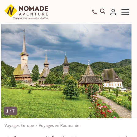
1 / 7
©
Voyages Europe
Voyages en Roumanie