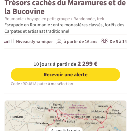
Trésors cachés du Maramures et de
la Bucovine
Roumanie
Voyage en petit groupe
Randonnée, trek
Escapade en Roumanie : entre monastères classés, forêts des
Carpates et artisanat traditionnel
Niveau dynamique
à partir de 16 ans
De 5 à 14 p
2 299 €
10 jours à partir de
Recevoir une alerte
Code : ROU81
Ajouter à ma sélection