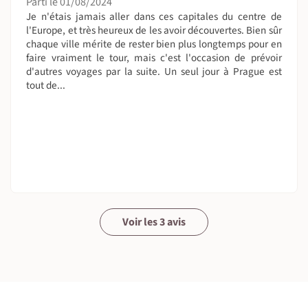
Parti le 01/08/2024
Nuit J1 et J2 en Hôtel 3* à Prague
Je n'étais jamais aller dans ces capitales du centre de
Nuit J3 et J4 en Hôtel 3* à Brno
l'Europe, et très heureux de les avoir découvertes. Bien sûr
Nuit J5 et J6 en Hôtel 3* à Vienne
chaque ville mérite de rester bien plus longtemps pour en
Nuit J7, J8 et J9 en Hôtel 3* à Budapest
faire vraiment le tour, mais c'est l'occasion de prévoir
d'autres voyages par la suite. Un seul jour à Prague est
tout de...
Supplément chambre individuelle possible selon les
disponibilités, prix sur demande.
A table !
Petit-déjeuners pris aux hôtels.
Déjeuners inclus sous forme de pique-nique, sauf ceux du
J1 et J10.
Les dîners sont également inclus et seront pris dans des
restaurants locaux, sauf celui du J1 et du J9.
Voir les 3 avis
L’eau est potable partout.
La toilette (et les toilettes)
Tous les hébergements seront équipés de toilettes et
d'une salle de bain.