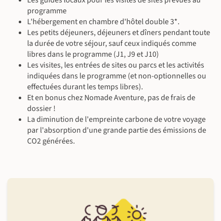
©
©
Les guides locaux pour les visites de sites prévues au
programme
©
L'hébergement en chambre d'hôtel double 3*.
©
Les petits déjeuners, déjeuners et dîners pendant toute
la durée de votre séjour, sauf ceux indiqués comme
libres dans le programme (J1, J9 et J10)
©
Les visites, les entrées de sites ou parcs et les activités
©
indiquées dans le programme (et non-optionnelles ou
©
effectuées durant les temps libres).
©
Et en bonus chez Nomade Aventure, pas de frais de
dossier !
La diminution de l'empreinte carbone de votre voyage
par l'absorption d'une grande partie des émissions de
CO2 générées.