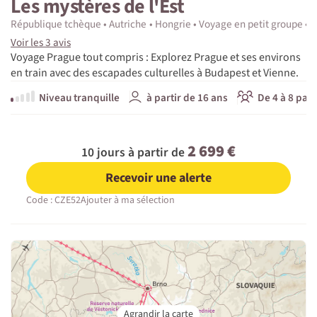
Les mystères de l'Est
République tchèque
Autriche
Hongrie
Voyage en petit groupe
E
Voir les 3 avis
Voyage Prague tout compris : Explorez Prague et ses environs
en train avec des escapades culturelles à Budapest et Vienne.
Niveau tranquille
à partir de 16 ans
De 4 à 8 part
2 699 €
10 jours à partir de
Recevoir une alerte
Code : CZE52
Ajouter à ma sélection