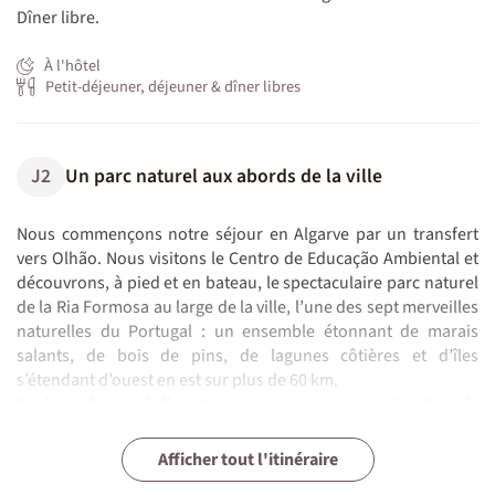
Dîner libre.
À l'hôtel
Petit-déjeuner, déjeuner & dîner libres
J2
Un parc naturel aux abords de la ville
Nous commençons notre séjour en Algarve par un transfert
vers Olhão. Nous visitons le Centro de Educação Ambiental et
découvrons, à pied et en bateau, le spectaculaire parc naturel
de la Ria Formosa au large de la ville, l’une des sept merveilles
naturelles du Portugal : un ensemble étonnant de marais
salants, de bois de pins, de lagunes côtières et d’îles
s’étendant d’ouest en est sur plus de 60 km.
Après ce bon bol d’air marin, nous prenons la direction de
l’intérieur des terres, vers Loulé, où nous nous installons pour
L'arrière pays bucolique de la Serra do
Sur la route Vicentine entre falaises et
les deux prochaines nuits.
J3
J4
J5
J6
J7
De la montagne à l'océan.
Sagres et sortie cétacés
Il est venu le temps des au-revoirs
Afficher tout l'itinéraire
Caldeirão
patrimoine
N.B. :
Dîner au restaurant.