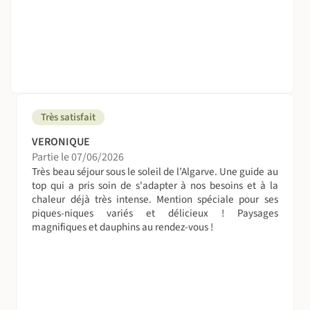
les disponibilités.
Chambre double ou triple avec salle de bain privative.
Chambre individuelle
Vous pouvez souscrire lors de votre réservation un
supplément pour bénéficier d’une chambre individuelle à
partir de 279€ selon les dates et disponibilités.
Très satisfait
Chambre individuelle
VERONIQUE
Vous pouvez choisir, lors de votre réservation, de
Partie le 07/06/2026
demander à bénéficier d’une chambre individuelle, en
Très beau séjour sous le soleil de l’Algarve. Une guide au
supplément à partir de 263€, selon les dates et
top qui a pris soin de s'adapter à nos besoins et à la
disponibilités.
chaleur déjà très intense. Mention spéciale pour ses
piques-niques variés et délicieux ! Paysages
A table !
magnifiques et dauphins au rendez-vous !
Petit-déjeuner : à l’hébergement ou dans un bar si nuitées
en appartement
Déjeuner : pique nique préparé par le guide à base de
produits locaux
Dîner : dans des restaurants typiques