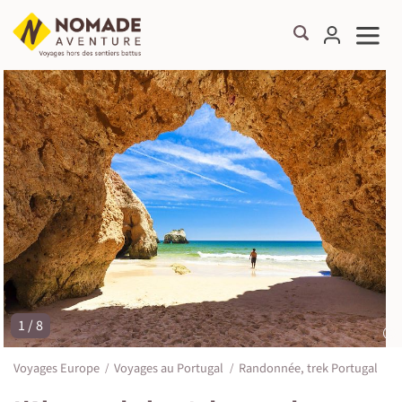
1 / 8
©
Voyages Europe
Voyages au Portugal
Randonnée, trek Portugal