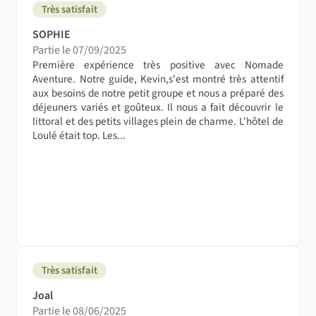
Les départs de province sont possibles avec supplément.
Très satisfait
Nous consulter
SOPHIE
Partie le 07/09/2025
Esprit du voyage
Première expérience très positive avec Nomade
La réussite de tout voyage est un délicat mélange de
Aventure. Notre guide, Kevin,s'est montré très attentif
bonne humeur, de sentiments d'entraide, de convivialité,
aux besoins de notre petit groupe et nous a préparé des
d'esprit de découverte, de bonne volonté, d'une
déjeuners variés et goûteux. Il nous a fait découvrir le
participation aux tâches communes ainsi que le respect
littoral et des petits villages plein de charme. L'hôtel de
Loulé était top. Les...
des traditions locales. Et n’oubliez pas des imprévus sont
toujours possibles, dans ces moments adoptez la
Nomade attitude : patience et tolérance
Très satisfait
Joal
Partie le 08/06/2025