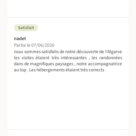
Les repas des jours 1 et 7 sont à votre charge.
Suivez le guide !
Satisfait
Accompagnateur français ou guide local francophone
nadet
On se déplace comment sur place ?
Partie le 07/06/2026
nous sommes satisfaits de notre découverte de l'Algarve
Tous les déplacements seront effectués en minibus privé
les visites étaient très intéressantes , les randonnées
9 places conduit par le guide pour une totale autonomie
dans de magnifiques paysages , notre accompagnatrice
des horaires
au top . Les hébergements étaient très corrects
Vos bagages voyagent aussi...
Les bagages sont acheminés par le minibus en même
temps que vous.
Volez en bonne compagnie !
Compagnies low cost : Transavia / Easyjet ou de ligne
régulière: Air Portugal / Air France.