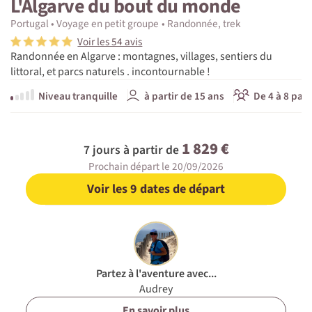
L'Algarve du bout du monde
Portugal
Voyage en petit groupe
Randonnée, trek
Voir les 54 avis
Randonnée en Algarve : montagnes, villages, sentiers du
littoral, et parcs naturels . incontournable !
Niveau tranquille
à partir de 15 ans
De 4 à 8 part
1 829 €
7 jours à partir de
Prochain départ le 20/09/2026
Voir les 9 dates de départ
Partez à l'aventure avec...
Audrey
En savoir plus