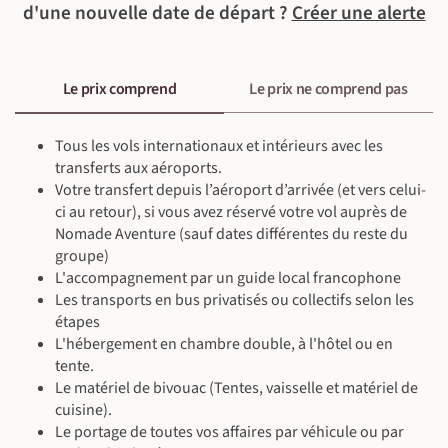
d'une nouvelle date de départ ?
Créer une alerte
Circuit 2 - Le Classique : Couvre le parcours principal dans la
Un temps libre sur le marché artisanal nous permet de
©
citadelle, ainsi que les terrasses inférieures ; souvent
découvrir tout l’artisanat andin : ponchos, textiles d’alpaca et
recommandé pour une visite complète.
de mouton, bijoux, antiquités, peintures et de nombreux
Circuit 3 - Le Royal : Combinaison du circuit classique avec des
autres articles de qualité.
Le prix comprend
Le prix ne comprend pas
extensions comme Huchuy Picchu ou d’autres secteurs
inférieurs. Il ne dispose pas de point de vue en hauteur.
Nuit dans la vallée sacrée.
Tous les vols internationaux et intérieurs avec les
À l'hôtel
transferts aux aéroports.
À l'hôtel
Petit-déjeuner, déjeuner & dîner libres
Votre transfert depuis l’aéroport d’arrivée (et vers celui-
Petit-déjeuner, déjeuner & dîner inclus
Guide local francophone
ci au retour), si vous avez réservé votre vol auprès de
Guide local francophone
©
En bus (20 km ~1 h), En train panoramique (~1 h 30), En minibus
En minibus privé (80 km ~2 h)
Nomade Aventure (sauf dates différentes du reste du
privé (80 km ~1 h 30)
©
Visite culturelle (~4 h)
groupe)
Visite culturelle (~2 h)
L'accompagnement par un guide local francophone
©
Les transports en bus privatisés ou collectifs selon les
©
étapes
L'hébergement en chambre double, à l'hôtel ou en
tente.
Le matériel de bivouac (Tentes, vaisselle et matériel de
cuisine).
Le portage de toutes vos affaires par véhicule ou par