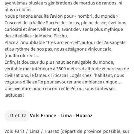
ayant émus plusieurs générations de mordus de randos, ni
plus ni moins.
Nous prenons ensuite l’avion pour « nombril du monde »
Cusco et de la Vallée Sacrée des Incas, pleine de vie, éveillons
curiosité et émerveillement, avant de viser la plus mythique
des citadelles : le Machu Picchu.
Place à l'inoubliable "trek arc-en-ciel", autour de l'Ausangate
et au rythme de nos pas, nous atteignons Vinicunca la
(multi)colorée !...
Enfin, la douceur du plus haut lac navigable du monde,
véritable mer intérieure à 3800 mètres d’altitude et berceau de
civilisations, le fameux Titicaca ! Logés chez l’habitant, nous
voguons d’île en île pour savourer une ambiance unique…
Une aventure pour rencontrer le Pérou, sous toutes ses
latitudes !
J1 et J2
Vols France - Lima - Huaraz
Vols Paris / Lima / Huaraz (départ de province possible, sur