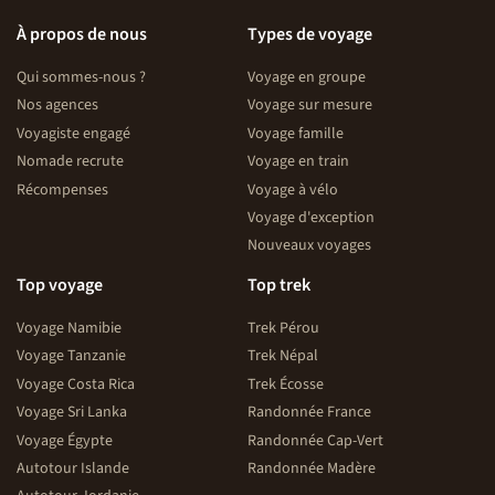
Evitez de laisser vos affaires sans surveillance,
À propos de nous
Types de voyage
notamment dans les gares de transports ou lors des
escales.
Qui sommes-nous ?
Voyage en groupe
Volez en bonne compagnie !
Nos agences
Voyage sur mesure
Voyagiste engagé
Voyage famille
Vous volerez sur des compagnies régulières : Air France,
Nomade recrute
Voyage en train
Iberia, Air Europa.
Récompenses
Voyage à vélo
Nous sélectionnons systématiquement des compagnies
Voyage d'exception
agréées par la direction générale de l’Aviation civile ou
Nouveaux voyages
répondant aux normes et agréments internationaux. Sont
Top voyage
Top trek
totalement exclues les compagnies aériennes figurant sur
les listes noires de l’Aviation civile.
Voyage Namibie
Trek Pérou
Voyage Tanzanie
Trek Népal
Veillez à nous communiquer impérativement dès
l’inscription les noms et prénoms figurant sur votre
Voyage Costa Rica
Trek Écosse
passeport, ainsi que votre date de naissance (et non pas
Voyage Sri Lanka
Randonnée France
votre prénom d’usage ou nom d’épouse si votre
Voyage Égypte
Randonnée Cap-Vert
passeport ne les mentionnent pas). En cas d’erreur, vous
Autotour Islande
Randonnée Madère
ne pourriez pas embarquer et des frais pourraient être