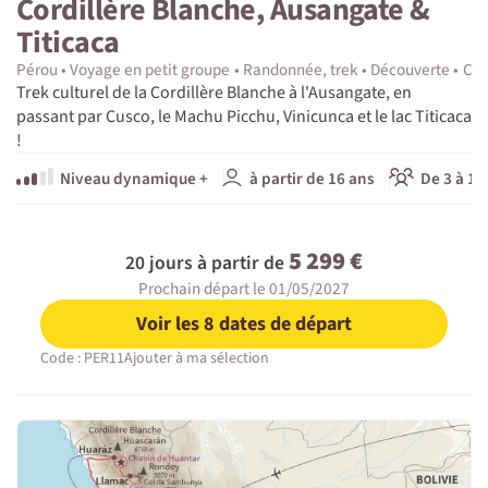
Cordillère Blanche, Ausangate &
Titicaca
Pérou
Voyage en petit groupe
Randonnée, trek
Découverte
Cult
Trek culturel de la Cordillère Blanche à l'Ausangate, en
passant par Cusco, le Machu Picchu, Vinicunca et le lac Titicaca
!
Niveau dynamique +
à partir de 16 ans
De 3 à 15
5 299 €
20 jours à partir de
Prochain départ le 01/05/2027
Voir les 8 dates de départ
Code : PER11
Ajouter à ma sélection