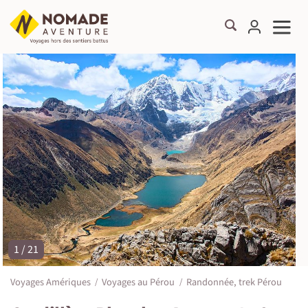
1 / 21
©
Voyages Amériques
Voyages au Pérou
Randonnée, trek Pérou