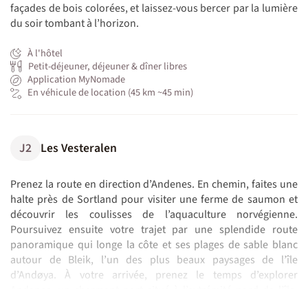
façades de bois colorées, et laissez-vous bercer par la lumière
du soir tombant à l’horizon.
À l'hôtel
Petit-déjeuner, déjeuner & dîner libres
Application MyNomade
En véhicule de location (45 km ~45 min)
J2
Les Vesteralen
Prenez la route en direction d’Andenes. En chemin, faites une
halte près de Sortland pour visiter une ferme de saumon et
découvrir les coulisses de l’aquaculture norvégienne.
Poursuivez ensuite votre trajet par une splendide route
panoramique qui longe la côte et ses plages de sable blanc
autour de Bleik, l’un des plus beaux paysages de l’île
d’Andøya. À votre arrivée, prenez le temps d’explorer
Andenes, un charmant port situé à l’extrémité nord de l’île,
réputé pour ses safaris-baleines et son atmosphère