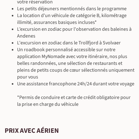
prochaines nuits.
votre réservation
En véhicule de location (130 km ~2 h)
En véhicule de location (300 km ~5 h)
Application MyNomade
d’environ 2 heures aller-retour, menant à l’une des plus belles
Les petits déjeuners mentionnés dans le programme
Safari en bateau (~2 h) | Randonnée (7 km entre 2 h 30 et 3 h 30)
En véhicule de location (60 km ~1 h 30)
plages isolées de l’archipel. Enfin, la promenade autour du lac
Au rorbu
La location d'un véhicule de catégorie B, kilométrage
400 m
400 m
Randonnée (5 km entre 2 h 30 et 3 h 30)
400 m
400 m
©
de Sørvågen offre une alternative très agréable, avec peu de
Petit-déjeuner inclus - déjeuner & dîner libres
illimité, assurances basiques incluses*
Application MyNomade
dénivelé et de magnifiques points de vue sur les sommets
L’excursion en zodiac pour l'observation des baleines à
En véhicule de location (130 km ~2 h 30)
environnants.
Andenes
Safari en bateau (~2 h)
L'excursion en zodiac dans le Trollfjord à Svolvaer
Au rorbu
Un roadbook personnalisé accessible sur notre
Petit-déjeuner, déjeuner & dîner libres
application MyNomade avec votre itinéraire, nos plus
Application MyNomade
belles randonnées, une sélection de restaurants et
En véhicule de location
pleins de petits coups de cœur sélectionnés uniquement
Randonnée (16 km entre 6 h et 8 h)
1000 m
1000 m
pour vous
Une assistance francophone 24h/24 durant votre voyage
©
*Permis de conduire et carte de crédit obligatoire pour
la prise en charge du véhicule
©
PRIX AVEC AÉRIEN