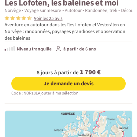
Les Lofoten, les baleines et moi
Norvège
Voyage sur mesure
Autotour
Randonnée, trek
Découve
Voir les 25 avis
Aventure en autotour dans les îles Lofoten et Vesterålen en
Norvège : randonnées, paysages grandioses et observation
des baleines
Niveau tranquille
à partir de 6 ans
1 790 €
8 jours à partir de
Je demande un devis
Code : NOR18L
Ajouter à ma sélection