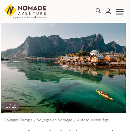
1 / 15
©
Voyages Europe
Voyages en Norvège
Autotour Norvège