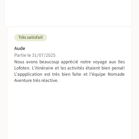
A table !
La cuisine norvégienne est succulente. On mange à la fois
du poisson, des fruits de la mer mais aussi de la viande
comme du renne. Parmi les spécialités norvégiennes,
Très satisfait
n'oubliez pas de goûter au saumon grillé ou fumé. Le
saumon d'élevage est abordable contrairement au
Aude
saumon sauvage qui est très cher. La morue et les
Partie le 31/07/2025
crevettes crues ou cuites comptent parmi les produits les
Nous avons beaucoup apprécié notre voyage aux Iles
pus courants. Le hareng quant à lui devient plus rare.
Lofoten. L'itinéraire et les activités étaient bien pensé!
L'appplication est très bien faite et l'équipe Nomade
Quelques noms de spécialités : fiskebolle (boulettes de
Aventure très réactive.
poisson), le fiskegrateng (ragoût de poisson), le
gaffelbitar (filets marinés sucrés-salés de sprat ou
hareng).
La viande de renne rôti est un délice même si son coût est
onéreux. Voici quelques spécialités pour les carnivores :
bankebiff (tranches ou morceaux de boeuf mijotés en
sauce), dyrestek (gibier rôti), lammebog (épaule
d'agneau).
Quant aux pommes de terre, elles sont présentes à