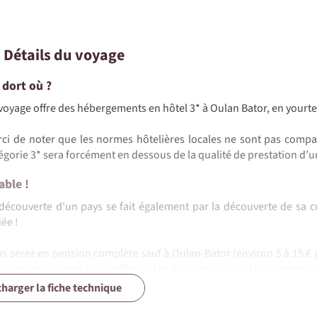
• Détails du voyage
 dort où ?
©
voyage offre des hébergements en hôtel 3* à Oulan Bator, en yourte e
ci de noter que les normes hôtelières locales ne sont pas compa
égorie 3* sera forcément en dessous de la qualité de prestation d
able !
découverte d'un pays se fait également par la découverte de sa cui
iée !
s serez en pension complète sauf à Oulan-Bator (environ 5 à 15 € p
s des restaurants plus raffinés). Les boissons ne sont pas comprise
charger la fiche technique
ant le voyage, les repas sont élaborés par un cuisinier avec la 
nner un coup de main pour les tâches quotidiennes de cuisin