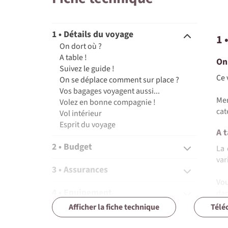
1 • Détails du voyage
1 
On dort où ?
A table !
On
Suivez le guide !
Ce 
On se déplace comment sur place ?
Vos bagages voyagent aussi...
Mer
Volez en bonne compagnie !
cat
Vol intérieur
Esprit du voyage
A t
2 • Budget
La 
var
3 • Assurances
Vou
4 • Equipement
dan
Afficher la fiche technique
Télé
5 • Formalités et santé
Dur
do