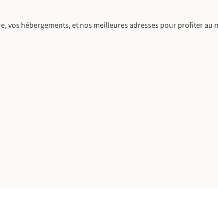
e, vos hébergements, et nos meilleures adresses pour profiter au m
©
©
©
©
©
©
©