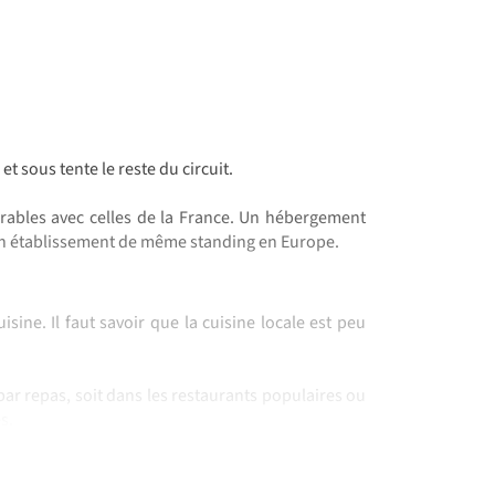
t sous tente le reste du circuit.
rables avec celles de la France. Un hébergement
’un établissement de même standing en Europe.
sine. Il faut savoir que la cuisine locale est peu
ar repas, soit dans les restaurants populaires ou
s.
participation du groupe. Il vous sera demandé de
e et de rangement, ainsi qu’au montage et au