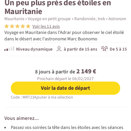
Un peu plus près des étoiles en
Mauritanie
Mauritanie
Voyage en petit groupe
Randonnée, trek
Astronomie 
Voir les 11 avis
Voyage en Mauritanie dans l'Adrar pour observer le ciel étoilé
dans le désert avec l'astronome Marc Buonomo
Niveau dynamique
à partir de 15 ans
De 5 à 15 p
2 149 €
8 jours à partir de
Prochain départ le 06/02/2027
Voir la date de départ
Code : MRT23
Ajouter à ma sélection
Vous aimerez...
Passez vos soirées la tête dans les étoiles avec les séances