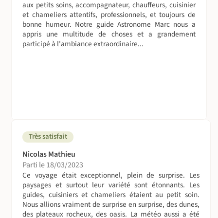
Saturne, cet agrégé de physique théorique se promène
aux petits soins, accompagnateur, chauffeurs, cuisinier
aujourd’hui sur la planète bleue à la rencontre des
et chameliers attentifs, professionnels, et toujours de
bonne humeur. Notre guide Astronome Marc nous a
éclipses totales de Soleil et de Lune et autres
appris une multitude de choses et a grandement
phénomènes célestes. Particulièrement intéressé par la
participé à l'ambiance extraordinaire...
perception du ciel de certaines civilisations nomades
sahariennes, Marc Buonomo parcourt l’Afrique – où il a
vécu sept ans -, les déserts, comme accompagnateur de
voyages, ou compagnon de caravane des Touaregs du
Mali et du Niger.
Il nourrit en outre un lien particulier avec la Mauritanie.
En 2004, une photo qu’il a réalisée au Cap Blanc lui a valu
un 1er prix, en France, dans un concours photographique
Très satisfait
sur l’environnement. Puis, il a eu le privilège de pouvoir
consulter et photographier les documents millénaires de
Nicolas Mathieu
la bibliothèque de Chinguetti et d’exploiter les documents
Parti le 18/03/2023
astronomiques afin de mener ses recherches sur les
Ce voyage était exceptionnel, plein de surprise. Les
paysages et surtout leur variété sont étonnants. Les
connaissances des nomades dans ce domaine.
guides, cuisiniers et chameliers étaient au petit soin.
Depuis, il a été convié à proposer une formation des
Nous allions vraiment de surprise en surprise, des dunes,
guides sahariens en astronomie. Une grande majorité des
des plateaux rocheux, des oasis. La météo aussi a été
guides de l’Adrar ont pu ainsi découvrir les plaisirs de