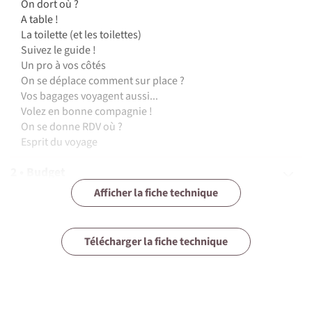
On dort où ?
A table !
La toilette (et les toilettes)
Suivez le guide !
Un pro à vos côtés
On se déplace comment sur place ?
Vos bagages voyagent aussi...
Volez en bonne compagnie !
On se donne RDV où ?
Esprit du voyage
2 • Budget
Afficher la fiche technique
3 • Assurances
4 • Equipement
Télécharger la fiche technique
5 • Formalités et santé
6 • Le pays