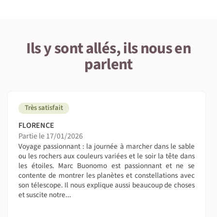
7 • Tourisme responsable
Ils y sont allés, ils nous en
parlent
1 • Détails du voyage
Niveau physique et préparation
La randonnée nécessite de fournir un effort soutenu et
Très satisfait
implique une bonne forme physique.
FLORENCE
On sera combien ?
Partie le 17/01/2026
Voyage passionnant : la journée à marcher dans le sable
De 6 à 15 personnes (exceptionnellement 16 si les
ou les rochers aux couleurs variées et le soir la tête dans
derniers s'inscrivent à 2).
les étoiles. Marc Buonomo est passionnant et ne se
contente de montrer les planètes et constellations avec
On dort où ?
son télescope. Il nous explique aussi beaucoup de choses
et suscite notre...
A Atar ou sa région, en auberge simple avec sanitaire
commun - Pas de possibilité de chambre individuelle.