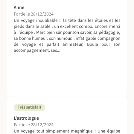
L'eau sera toujours disponible mais par respect des
Anne
populations locales, évitons de la gaspiller. En pleine
Partie le 28/12/2024
nature, pas de WC non plus, aussi les papiers toilettes
Un voyage inoubliable !! la tête dans les étoiles et les
devront être brûlés.
pieds dans le sable : un excellent combo. Encore merci
à l'équipe : Marc bien sûr pour son savoir, sa pédagogie,
Suivez le guide !
sa bonne humeur, son humour... infatigable compagnon
de voyage et parfait animateur, Boula pour son
Guide local francophone.
accompagnement, ses...
Nos guides locaux ne sont ni ethnologues, ni géologues,
mais ils ont une bonne connaissance de leur pays. Ils
auront à cœur de vous y accueillir fraternellement malgré
leur retenue naturelle… Questionnez-les et ils vous
feront tout partager…en premier lieu leur amour du
désert.
Un pro à vos côtés
Très satisfait
Partez en compagnie de l'astronome Marc Buonomo !
L'astrologue
Les yeux ouverts sur l’astronomie, dès l’âge de 14 ans, par
Partie le 28/12/2024
l’observation émouvante et magnifique des anneaux de
Un voyage tout simplement magnifique ! Une équipe