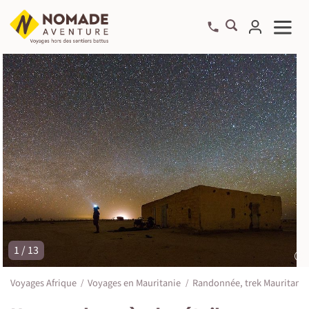
1 / 13
©
Voyages Afrique
Voyages en Mauritanie
Randonnée, trek Mauritanie