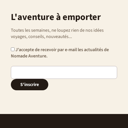
participation aux tâches communes ainsi que de respect
des traditions locales. Et n’oubliez pas des imprévus sont
toujours possibles, dans ces moments adoptez la
L'aventure à emporter
Nomade attitude : patience, tolérance et capacité
d’adaptation.
Toutes les semaines, ne loupez rien de nos idées
voyages, conseils, nouveautés...
J'accepte de recevoir par e-mail les actualités de
Nomade Aventure.
S'inscrire