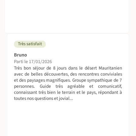
Pendant le Bivouac :
Nos guides connaissent bien le désert et choisissent des
endroits idéals, à l'abri du vent, pour vous permettre,
selon les conditions météo, de dormir à la belle étoile. Sur
chaque bivouac, deux grandes tentes (khaïma) sont
montées chaque soir. L'une servant de cuisine et l'autre
Très satisfait
de séjour, de salle commune et éventuellement de
dortoir. Pour d'avantage de confort et d'intimité, des
Bruno
tentes igloo (biplace) sont aussi acheminées durant le
Parti le 17/01/2026
voyage, vous laissant ainsi trois possibilités de couchage :
Très bon séjour de 8 jours dans le désert Mauritanien
à la belle étoile, sous la khaïma, ou en tente igloo.
avec de belles découvertes, des rencontres conviviales
et des paysages magnifiques. Groupe sympathique de 7
Afin de profiter pleinement de l'ambiance saharienne. Les
personnes. Guide très agréable et comunicatif,
matelas sont fournis (3-5 centimètres d'épaisseur).
connaissant très bien le terrain et le pays, répondant à
toutes nos questions et jovial...
A table !
Les repas sont préparés par un cuisinier avec des
produits locaux. Les menus sont simples mais de bonne
qualité.
Petit-déjeuner : de type européen, café, thé, pain,