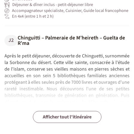
Déjeuner & dîner inclus - petit-déjeuner libre
Accompagnateur spécialiste, Cuisinier, Guide local francophone
En 4x4 (entre 1 h et 2 h)
Chinguitti – Palmeraie de M’heireth – Guelta de
J2
R’ma
Après le petit déjeuner, découverte de Chinguetti, surnommée
la Sorbonne du désert. Cette ville sainte, consacrée à l'étude
de l'islam, conserve ses vieilles maisons en pierres sèches et
accueilles en son sein 5 bibliothèques familiales anciennes
protégeant à elles seules près de 7000 livres et ouvrages d'une
rareté inestimable. Nous découvrons l'une de ses petites
bibliothèques, transmise de génération en génération. Puis
départ en 4x4 vers la palmeraie de M’heireth où nous
rencontrons notre équipe de chameliers ainsi que le cuisinier
R’ma – Oasis de Maadan – Palmeraie
Chatou El Kebir – Puits de Techdrent – Cirque de
qui nous accompagneront tout au long de cette semaine de
J3
J4
J5
J6
J7
J8
Agmeimine – Vallée blanche – Chatou Es Saghir
Chatou Es Saghir – Toungade – Chatou El Kebir
Cirque de Bekkar – Oasis de Tergit – Azougui
Azougui – Atar – Paris
Afficher tout l'itinéraire
d’Agmeimine
Bekkar
N.B. :
randonnée saharienne. Déjeuner à l’ombre de ses palmiers
avant de poursuivre vers l’oued Timinit et la guelta de R’ma,
Le déroulement du programme est donné à titre indicatif. Les
Début de la randonnée chamelière. Nous cheminons à travers
Nouvelle journée de marche à travers l’oued Tirebane et le
Direction les grottes du mont Chatou Es Saghir, ornées de
Nous quittons la vallée pour traverser des terrains alternants
Dernière matinée de marche pour rejoindre l’oasis de Tergit,
Transfert à Atar et vol retour pour Paris.