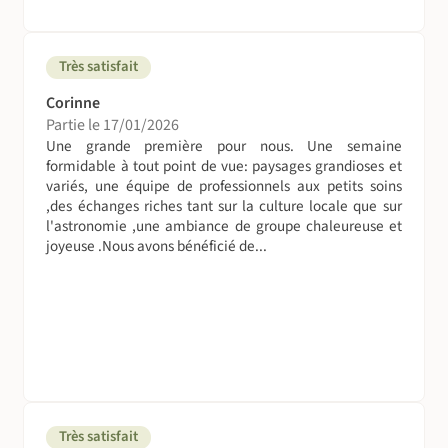
céréales…
Déjeuner : Salades composés, crudités…
Dîner : Repas chaud, plats locaux …
Très satisfait
Corinne
Conseil : Pensez à apporter des barres de céréales et
Partie le 17/01/2026
fruits secs avec vous. Ce seront des munitions
Une grande première pour nous. Une semaine
énergétiques bienvenues pendant les randonnées.
formidable à tout point de vue: paysages grandioses et
variés, une équipe de professionnels aux petits soins
EAU
,des échanges riches tant sur la culture locale que sur
Nous ne manquerons pas d’eau pour les boissons et pour
l'astronomie ,une ambiance de groupe chaleureuse et
la préparation des repas. L’eau que nous emportons dans
joyeuse .Nous avons bénéficié de...
les jerrycans au départ de nos circuits est potable, il
faudra néanmoins la purifier avec des pastilles adaptées
(©Micropur ou ©hydrclonazone).
La toilette (et les toilettes)
Dans le désert pas de douche, un récipient type
©Tupperware ou bassine est largement suffisant pour
une toilette rapide. Les lingettes constituent une très
Très satisfait
bonne alternative pour ces quelques jours sans douches.