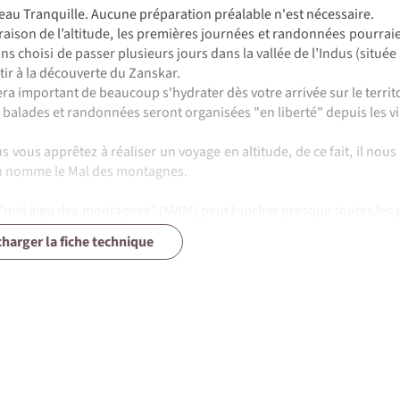
eau Tranquille. Aucune préparation préalable n'est nécessaire.
raison de l’altitude, les premières journées et randonnées pourraie
ns choisi de passer plusieurs jours dans la vallée de l’Indus (situé
tir à la découverte du Zanskar.
sera important de beaucoup s'hydrater dès votre arrivée sur le territ
©
 balades et randonnées seront organisées "en liberté" depuis les vi
©
©
s vous apprêtez à réaliser un voyage en altitude, de ce fait, il nou
n nomme le Mal des montagnes.
©
"mal aigu des montagnes" (MAM) peut toucher presque toutes les p
©
0 m, il est très rare qu'une personne souffre de ce mal. Il apparaît 
charger la fiche technique
ntagnes" est dû à un défaut d'oxygénation du cerveau consécu
gressive en altitude évite généralement le mal des montagnes, n
tefois, les symptômes sont propres à chaque individu et peuvent v
"mal aigu des montagnes" peut avoir des conséquences mineures, 
ins apparents sont des maux de têtes, une respiration courte, des
perte d’appétit. N’hésitez pas à le signaler à votre guide. Il est là pou