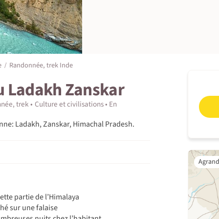
e
Randonnée, trek Inde
u Ladakh Zanskar
née, trek
Culture et civilisations
En
yenne: Ladakh, Zanskar, Himachal Pradesh.
tte partie de l’Himalaya
é sur une falaise
ombreuses nuits chez l’habitant