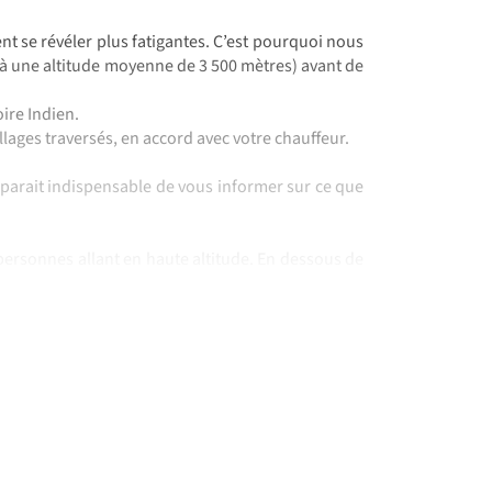
nt se révéler plus fatigantes. C’est pourquoi nous
e à une altitude moyenne de 3 500 mètres) avant de
oire Indien.
llages traversés, en accord avec votre chauffeur.
s parait indispensable de vous informer sur ce que
ersonnes allant en haute altitude. En dessous de
le plus souvent à partir de 3500 m. Le "mal aigu des
tif à une mauvaise acclimatation. Une montée
os itinéraires sont établis en en tenant compte.
ous atteindre à tout moment.
qui ne sont toutefois pas à négliger. Les signes
 insomnies, une fatigue anormale, des nausées et
r vous aider.