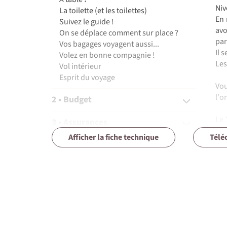
Niv
La toilette (et les toilettes)
En 
Suivez le guide !
avo
On se déplace comment sur place ?
par
Vos bagages voyagent aussi...
Il 
Volez en bonne compagnie !
Les
Vol intérieur
Esprit du voyage
Vou
l'o
2 • Budget
Le 
3 • Assurances
300
Afficher la fiche technique
Télé
mo
4 • Equipement
pro
Tou
5 • Formalités et santé
Le 
6 • Le pays
bén
la 
7 • Tourisme responsable