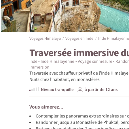
Voyages Himalaya
Voyages en Inde
Inde Himalayenn
Traversée immersive d
Inde
Inde Himalayenne
Voyage sur mesure
Randon
immersion
Traversée avec chauffeur privatif de l’Inde Himala
Nuits chez l’habitant, en monastères
Niveau tranquille
à partir de 12 ans
Vous aimerez...
Contempler les panoramas extraordinaires sur ce
Randonner jusqu’au Monastère de Phuktal, perch
Partager le quotidien des Zanskaris grâce aux n