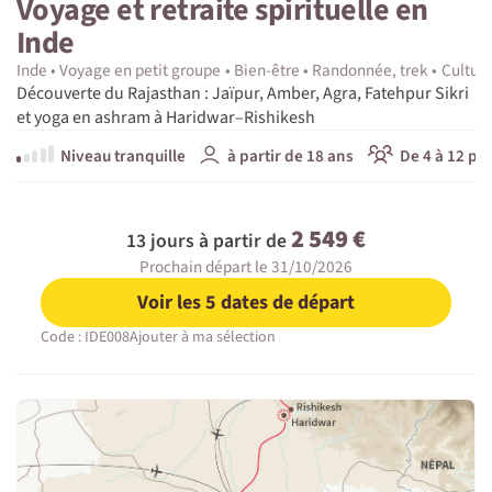
Voyage et retraite spirituelle en
Inde
Inde
Voyage en petit groupe
Bien-être
Randonnée, trek
Culture
Découverte du Rajasthan : Jaïpur, Amber, Agra, Fatehpur Sikri
et yoga en ashram à Haridwar–Rishikesh
Niveau tranquille
à partir de 18 ans
De 4 à 12 pa
2 549 €
13 jours à partir de
Prochain départ le 31/10/2026
Voir les 5 dates de départ
Code : IDE008
Ajouter à ma sélection