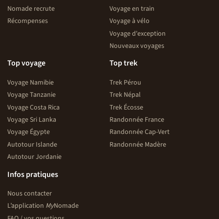
Nomade recrute
Voyage en train
Récompenses
Voyage à vélo
Voyage d'exception
Nouveaux voyages
Top voyage
Top trek
Voyage Namibie
Trek Pérou
Voyage Tanzanie
Trek Népal
Voyage Costa Rica
Trek Écosse
Voyage Sri Lanka
Randonnée France
Voyage Égypte
Randonnée Cap-Vert
Autotour Islande
Randonnée Madère
Autotour Jordanie
Infos pratiques
Nous contacter
L’application
My
Nomade
FAQ / vos questions