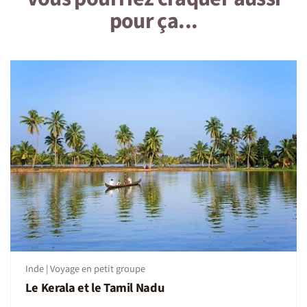
pour ça...
le ventre et les jambes doivent être couverts pour les
femmes et les hommes. Veuillez éviter les hauts à coupe
basse et les vêtements de sport serrés tels que les
leggings et les gilets. Veuillez porter des vêtements blancs
ou de couleur claire, autant que possible, pour aider à
maintenir l'énergie sattvique.
- Le pensionnaire est censé maintenir le logement fourni
par l'ashram dans un état impeccable. La direction a le
droit d'entrer et de vérifier les chambres à tout moment.
- Les visiteurs ne sont pas autorisés à visiter les chambres
des autres pensionnaires.
- Tous les résidents doivent être de retour à l'ashram
avant 21h00, avant la fermeture des portes pour la nuit
(réouverture à 05h00). Si vous avez une raison
particulière d'être en retard, veuillez prendre des
dispositions avec le staff.
Inde | Voyage en petit groupe
Le Kerala et le Tamil Nadu