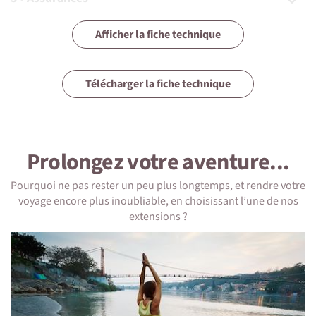
4 • Equipement
Afficher la fiche technique
5 • Formalités et santé
Télécharger la fiche technique
6 • Le pays
7 • Tourisme responsable
Prolongez votre aventure...
Pourquoi ne pas rester un peu plus longtemps, et rendre votre
voyage encore plus inoubliable, en choisissant l’une de nos
1 • Détails du voyage
extensions ?
On sera combien ?
De 4 à 12 personnes.
On dort où ?
Liste des hébergements (ou équivalent):