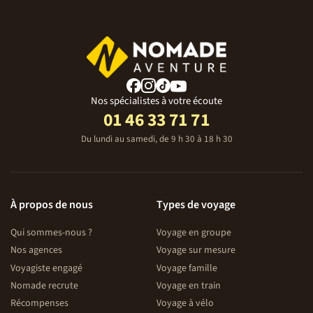
Contact répondeur « État des routes »
Pour accéder au département des Hautes-Alpes vous
pouvez consulter le 04 92 24 44 44
(équipements spéciaux obligatoires pour franchir
certains cols : pneus neige ou chaînes)
Nos spécialistes à votre écoute
01 46 33 71 71
DISPERSION
Le jour 7, à Prats-Hauts, après le petit-déjeuner.
Du lundi au samedi, de 9 h 30 à 18 h 30
Esprit du voyage
La réussite de tout voyage est un délicat mélange de
bonne humeur, de sentiments d'entraide, de convivialité,
À propos de nous
Types de voyage
d'esprit de découverte, de bonne volonté, d'une
participation aux tâches communes ainsi que le respect
Qui sommes-nous ?
Voyage en groupe
des traditions locales. Et n’oubliez pas des imprévus sont
Nos agences
Voyage sur mesure
toujours possibles, dans ces moments adoptez la
Voyagiste engagé
Voyage famille
Nomade attitude : patience et tolérance.
Nomade recrute
Voyage en train
Récompenses
Voyage à vélo