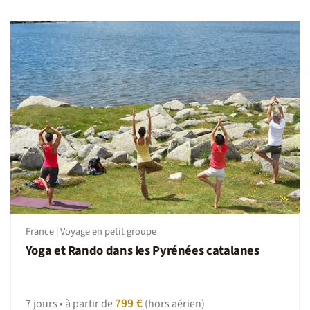
Pique-nique composé d'une salade différente chaque
jour, charcuterie de montagne, fromage du Queyras,
pâtisserie maison, fruit, chocolat, barres de céréales.
Si vous êtes soumis à un régime spécifique (sans gluten,
sans lactose, ...) ou végétarien, nos petites structures
adapteront au mieux vos menus dans la limite de leurs
capacité (notamment d'approvisionnement). N'oubliez
pas de nous prévenir, il faudra néanmoins,
impérativement prévoir des substituts adaptés a vos
besoins, notamment le pain, les encas, lait spéciaux,
essentiellement pour les pique nique !
Suivez le guide !
France | Voyage en petit groupe
Moniteur de ski, accompagnateur en montagne (pas
Yoga et Rando dans les Pyrénées catalanes
d'encadrement pour le ski alpin).
On se donne RDV où ?
799 €
7 jours • à partir de
(hors aérien)