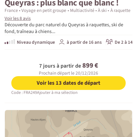
Queyras : plus blanc que blanc !
France
Voyage en petit groupe
Multiactivité
À ski
À raquette
Voir les 8 avis
Découverte du parc naturel du Queyras à raquettes, ski de
fond, traîneau à chiens...
Niveau dynamique
à partir de 16 ans
De 2 à 14 p
899 €
7 jours à partir de
Prochain départ le 20/12/2026
Voir les 13 dates de départ
Code : FRA249
Ajouter à ma sélection