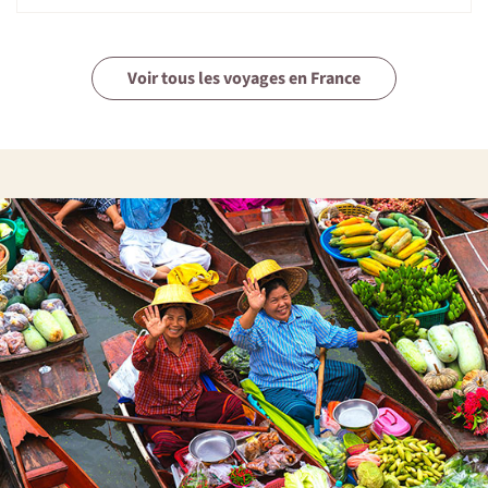
Par le nord :
- 1ère possibilité : Emprunter le col du Lautaret par Bourg
d'Oisans et la Grave. Rejoindre Briançon et suivre
direction Gap (RN 94) jusqu'à Montdauphin puis
Voir tous les voyages en France
Guillestre, porte d'entrée du Parc régional du Queyras.
- 2ème possibilité : depuis Grenoble par la Mure et Gap.
Ensuite suivre la direction Embrun par la RN 94 puis
Guillestre porte d'entrée du Parc régional du Queyras.
Prendre la D902 puis suivre les indications « Stations du
Queyras ».
- 3ème possibilité : Depuis Grenoble rester sur l'autoroute
A51 direction Sisteron. Franchir le col de Lus-la-Croix-
Haute, puis rejoindre Veyne, Gap. Ensuite suivre la
direction Embrun par la RN94 puis Guillestre porte
d'entrée du Parc régional du Queyras. Prendre la D902
puis suivre les indications « Stations du Queyras ».
- 4ème possibilité : Par Chambéry – Autoroute de la
Maurienne -Tunnel du Fréjus (au péage prendre un aller-
retour valable 7 jours). Au péage à la sortie du tunnel côté
italien, continuer sur l'autoroute direction Turin. Sortir à
Oulx et prendre direction Cesana – Sestriere - Col de