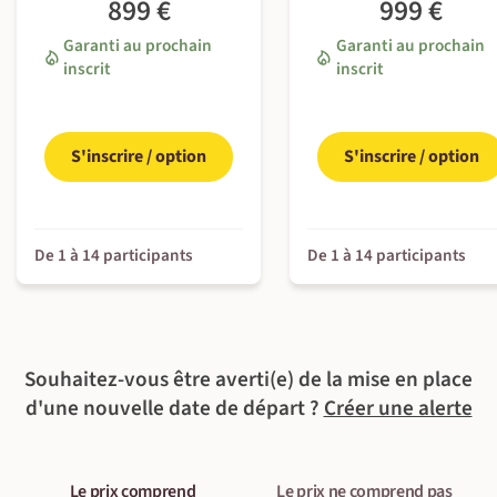
899 €
999 €
- En chambre double ou à deux lits confort : 115€ par
En chalet
personne,
Garanti au prochain
Garanti au prochain
Petit-déjeuner, déjeuner & dîner inclus
- En chambre individuelle standard : 125€ par personne,
inscrit
inscrit
Guide local francophone
S'inscrire / option
S'inscrire / option
De 1 à 14 participants
De 1 à 14 participants
Souhaitez-vous être averti(e) de la mise en place
d'une nouvelle date de départ ?
Créer une alerte
Le prix comprend
Le prix ne comprend pas