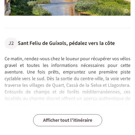
©
J2
Sant Feliu de Guíxols, pédalez vers la côte
Ce matin, rendez-vous chez le loueur pour récupérer vos vélos
gravel et toutes les informations nécessaires pour cette
aventure. Une fois prêts, empruntez une première piste
cyclable vers le sud. Dès la sortie du centre-ville, la voie verte
traverse les villages de Quart, Cassà de la Selva et Llagostera.
Entourés de champs et de forêts méditerranéennes, ces
localités au charme discret offrent un aperçu authentique de
la Catalogne. Au fur et à mesure, les collines verdoyantes du
Massif des Gavarres se dessinent. Une montée progressive
vous mène au Col de Sant Grau, offrant des vues splendides
J3
J4
J5
J6
J7
J8
Calella de Palafrugell, un joli village de pêcheur
Torroella de Montgrí et son château
Castelló d’Empúries, un village au riche passé
Boucle au coeur des vignobles
Figueres
Départ vers la France
Afficher tout l'itinéraire
N.B. :
Comment personnaliser votre voyage ?
sur les vallées et la Méditerranée au loin. Puis, une descente
grisante vous conduit vers le littoral, où falaises rouges,
L'arrivée à Gérone pour ce voyage à vélo peut se faire tous les
Nous pouvons vous proposer des dégustations ou repas dans