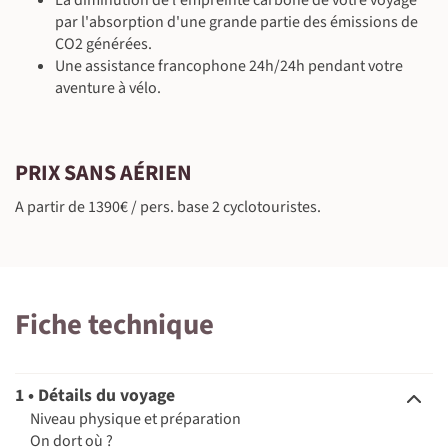
À vélo/VTT
À l'hôtel - Hôtel Sant Roc 3* (ou équivalent)
par l'absorption d'une grande partie des émissions de
Vélo (29 km ~2 h)
240 m
82 m
©
Petit-déjeuner inclus - déjeuner & dîner libres
CO2 générées.
À vélo/VTT
Une assistance francophone 24h/24h pendant votre
Vélo (30 km ~2 h)
271 m
148 m
aventure à vélo.
©
PRIX SANS AÉRIEN
A partir de 1390€ / pers. base 2 cyclotouristes.
©
©
Fiche technique
©
©
©
1 • Détails du voyage
Niveau physique et préparation
On dort où ?