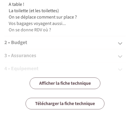
A table !
La toilette (et les toilettes)
On se déplace comment sur place ?
Vos bagages voyagent aussi...
On se donne RDV où ?
©
2 • Budget
©
3 • Assurances
4 • Equipement
5 • Formalités et santé
Afficher la fiche technique
6 • Tourisme responsable
Télécharger la fiche technique
©
1 • Détails du voyage