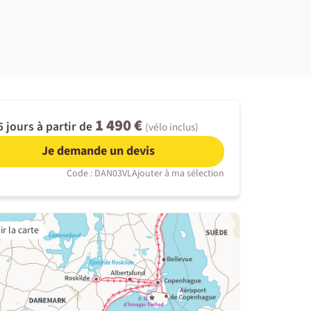
©
1 490 €
5 jours à partir de
(vélo inclus)
Je demande un devis
Code : DAN03VL
Ajouter à ma sélection