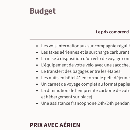
Petit-déjeuner inclus - déjeuner & dîner libres
paysages pittoresques. Køge est l'une des plus 
pas s'autoriser un plongeon ! À Helsingør, nous
Budget
directement sur la côte. Ses plages de sable blan
Kronborg ou de prendre un ferry pour un voyage rap
pour les plus frileux, rentrer dans l'eau pourra s'
fin, prenez de nouveau un train pour rejoindre Co
jusqu'à Copenhague.
À l'hôtel - Absalon 4* ou similaire
Le prix comprend
Petit-déjeuner inclus - déjeuner & dîner libres
À l'hôtel - Absalon 4* ou similaire
À vélo/VTT
Petit-déjeuner inclus - déjeuner & dîner libres
Vélo (50 km ~3 h 30)
86 m
857 m
À vélo/VTT
Les vols internationaux sur compagnie réguli
Vélo (45 km ~3 h 30)
10 m
8 m
Les taxes aériennes et la surcharge carburant
La mise à disposition d’un vélo de voyage con
L’équipement de votre vélo avec une sacoche, 
Le transfert des bagages entre les étapes.
Les nuits en hôtel 4* en formule petit déjeune
Un carnet de voyage complet au format papier 
La diminution de l'empreinte carbone de votr
et hébergement sur place)
Une assistance francophone 24h/24h pendant 
PRIX AVEC AÉRIEN