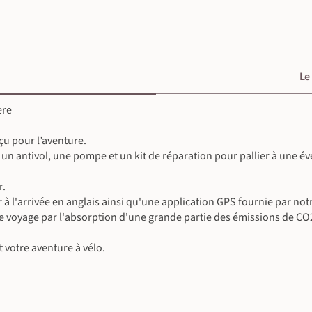
anciennes villes du Danemark et est située
 vous conseillons de visiter le château de
c vous inviteront au plongeon, mais attention
ide jusqu'à Helsingborg du côté suédois. A la
avérer compliqué. Prenez un train pour rentrer
penhague.
Le
ère
çu pour l’aventure.
un antivol, une pompe et un kit de réparation pour pallier à une év
r.
à l'arrivée en anglais ainsi qu'une application GPS fournie par notr
e voyage par l'absorption d'une grande partie des émissions de CO2
votre aventure à vélo.
©