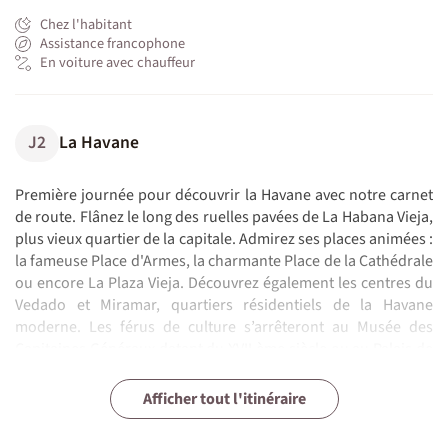
Chez l'habitant
Assistance francophone
En voiture avec chauffeur
J2
La Havane
Première journée pour découvrir la Havane avec notre carnet
de route. Flânez le long des ruelles pavées de La Habana Vieja,
plus vieux quartier de la capitale. Admirez ses places animées :
la fameuse Place d'Armes, la charmante Place de la Cathédrale
ou encore La Plaza Vieja. Découvrez également les centres du
Vedado et Miramar, quartiers résidentiels de la Havane
moderne. Les férus de culture s’arrêteront au Musée des
Capitaines Généraux datant du XVII ème siècle ou au Palais de
l'Artisanat, avant de se rendre dans une des cathédrales de la
Viñales - Las Terrazas - Playa Larga (355km
Playa Larga - Cienfuegos - Trinidad (200km
ville pour en admirer l’architecture. Le soir, nous vous
J3
J4
J5
J6
J7
J8
J9
J10
J11
J12
J13
La Havane
La Havane - Soroa - Viñales (200km +/-03h00)
Découverte de la Vallée de Viñales
Viñales & alentours
Trinidad
Trinidad & alentours
Trinidad - La Havane (315km +/-04h00)
La Havane - Vol retour
Fin de votre aventure.
Afficher tout l'itinéraire
+/-04h30)
+/-02h50)
N.B. :
Comment personnaliser votre voyage ?
conseillons d'aller dîner chez Doña Eutimia, qui vous servira
une cuisine typiquement cubaine exquise !
Départs : garantis toute l’année, quand bon vous semble à
Nous faisons du sur-mesure, n'hésitez donc pas à nous faire