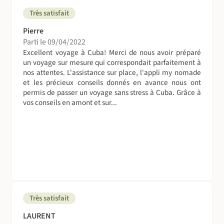
Très satisfait
Suivez le guide !
Pierre
Guide privé francophone en option pour vos visites
Parti le 09/04/2022
culturelles de La Havane et de Trinidad en demi-journée
Excellent voyage à Cuba! Merci de nous avoir préparé
ou journée entière, du Parc Naturel de Topes de Collantes
un voyage sur mesure qui correspondait parfaitement à
ou de la Vallée de Los Ingenios, pour vous accompagner
nos attentes. L'assistance sur place, l'appli my nomade
lors de vos randonnées.
et les précieux conseils donnés en avance nous ont
permis de passer un voyage sans stress à Cuba. Grâce à
On se déplace comment sur place ?
vos conseils en amont et sur...
Vous vous déplacerez avec votre véhicule de location.
Vos bagages voyagent aussi...
Durant votre séjour, vos bagages seront transportés dans
votre véhicule, avec vous. Veuillez à ne pas laisser des
objets de valeur dans le véhicule lorsque vous le quittez !
Volez en bonne compagnie !
Très satisfait
Vous volerez sur des compagnies régulières : Iberia, Air
LAURENT
France/KLM, Air Europa ou Air Canada.