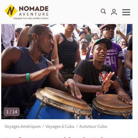
1 / 14
©
Voyages Amériques
Voyages à Cuba
Autotour Cuba