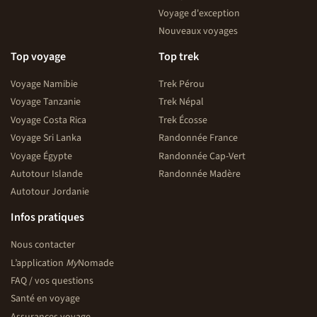
Voyage d'exception
Nouveaux voyages
Top voyage
Top trek
Voyage Namibie
Trek Pérou
Voyage Tanzanie
Trek Népal
Voyage Costa Rica
Trek Écosse
Voyage Sri Lanka
Randonnée France
Voyage Égypte
Randonnée Cap-Vert
Autotour Islande
Randonnée Madère
Autotour Jordanie
Infos pratiques
Nous contacter
L’application
My
Nomade
FAQ / vos questions
Santé en voyage
Assurances voyage