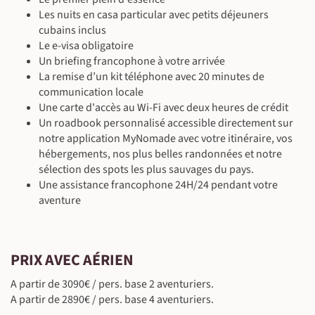
En véhicule de location
Petit-déjeuner inclus - déjeuner & dîner libres
Chez l'habitant
Les nuits en casa particular avec petits déjeuners
En véhicule de location
Petit-déjeuner inclus - déjeuner & dîner libres
Chez l'habitant
Chez l'habitant
cubains inclus
En véhicule de location
Petit-déjeuner inclus - déjeuner & dîner libres
Petit-déjeuner inclus - déjeuner & dîner libres
©
Le e-visa obligatoire
En véhicule de location
Un briefing francophone à votre arrivée
La remise d’un kit téléphone avec 20 minutes de
communication locale
Une carte d'accès au Wi-Fi avec deux heures de crédit
Un roadbook personnalisé accessible directement sur
©
notre application MyNomade avec votre itinéraire, vos
hébergements, nos plus belles randonnées et notre
sélection des spots les plus sauvages du pays.
Une assistance francophone 24H/24 pendant votre
©
aventure
©
©
©
©
PRIX AVEC AÉRIEN
©
A partir de 3090€ / pers. base 2 aventuriers.
A partir de 2890€ / pers. base 4 aventuriers.