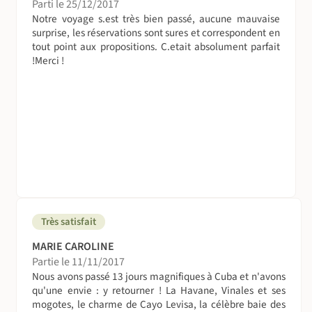
Parti le 25/12/2017
Notre voyage s.est très bien passé, aucune mauvaise
Nous sélectionnons uniquement des compagnies agréées
surprise, les réservations sont sures et correspondent en
par la Direction Générale de l’Aviation Civile ou répondant
tout point aux propositions. C.etait absolument parfait
aux normes et agréments internationaux. Sont
!Merci !
totalement exclues les compagnies aériennes figurant sur
les listes noires de l’Aviation Civile.
Veillez à nous communiquer impérativement dès
l’inscription les noms et prénoms figurant sur votre
passeport (et non pas votre prénom d’usage ou nom
d’épouse si votre passeport ne les mentionnent pas),
ainsi que votre date de naissance.
Esprit du voyage
Très satisfait
La réussite de tout voyage est un délicat mélange de
bonne humeur, de sentiments d'entraide et de
MARIE CAROLINE
convivialité, d'esprit de découverte, de bonne volonté,
Partie le 11/11/2017
d'un respect des traditions locales. Et n’oubliez pas,
Nous avons passé 13 jours magnifiques à Cuba et n'avons
l'aventure est toujours faite d'imprévus ! Dans ces
qu'une envie : y retourner ! La Havane, Vinales et ses
mogotes, le charme de Cayo Levisa, la célèbre baie des
moments là, adoptez la Nomade Attitude : patience,