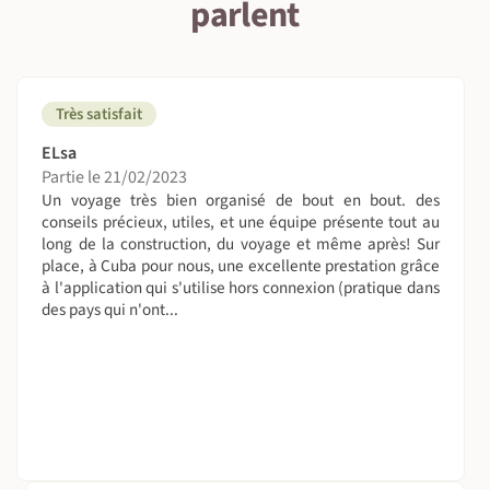
parlent
Pas de préparation physique nécessaire pour ce voyage.
Toutefois, préparez vous donc pour une grande leçon de
vie et une belle remise en question ! Tout est touchant,
émouvant, avec un peuple d’une beauté et d’une
gentillesse extraordinaire, qui chante, qui joue de la
Très satisfait
musique et qui partage tout... Cuba est comme figé dans
le temps !
ELsa
Partie le 21/02/2023
On dort où ?
Un voyage très bien organisé de bout en bout. des
conseils précieux, utiles, et une équipe présente tout au
En casas particulares : les nuits sont chez l’habitant ! Tout
long de la construction, du voyage et même après! Sur
est fourni sur place (draps et serviettes de toilette). Les
place, à Cuba pour nous, une excellente prestation grâce
salles de bain peuvent être privées ou à partager, selon la
à l'application qui s'utilise hors connexion (pratique dans
casa particular.
des pays qui n'ont...
A table !
Tous les petits déjeuners sont inclus.
Les plats cuisinés par vos hôtes sont, en général, très
complets (à base d’haricots noirs, de riz, de viande ou de
poissons, voire de langoustes fraîches).