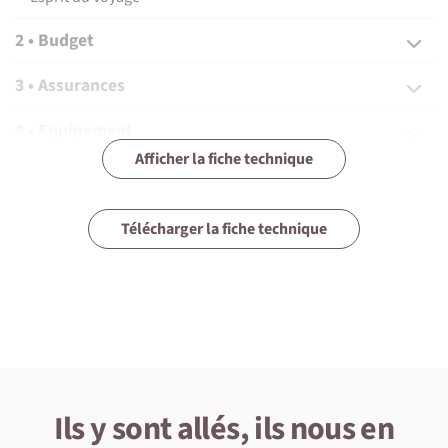
2 • Budget
3 • Assurances
4 • Equipement
Afficher la fiche technique
5 • Formalités et santé
6 • Le pays
Télécharger la fiche technique
7 • Tourisme responsable
1 • Détails du voyage
Ils y sont allés, ils nous en
Niveau physique et préparation