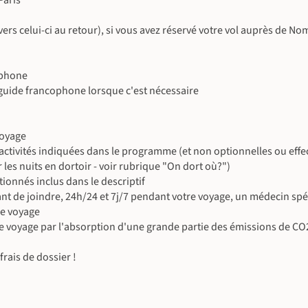
Paris
©
©
 vers celui-ci au retour), si vous avez réservé votre vol auprès de N
©
©
©
©
ophone
 guide francophone lorsque c'est nécessaire
voyage
es activités indiquées dans le programme (et non optionnelles ou eff
es nuits en dortoir - voir rubrique "On dort où?")
©
ionnés inclus dans le descriptif
 de joindre, 24h/24 et 7j/7 pendant votre voyage, un médecin spéci
©
le voyage
e voyage par l'absorption d'une grande partie des émissions de CO
rais de dossier !