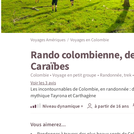
Voyages Amériques
Voyages en Colombie
Rando colombienne, de
Caraïbes
Colombie
Voyage en petit groupe
Randonnée, trek
Voir les 3 avis
Les incontournables de Colombie, en randonnée : de
mythique Tayrona et Carthagène
Niveau dynamique +
à partir de 16 ans
Vous aimerez...
Randonner à travers des plus beaux spots de Co