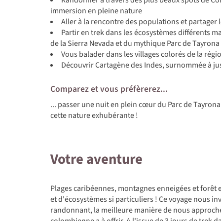
immersion en pleine nature
Aller à la rencontre des populations et partager
Partir en trek dans les écosystèmes différents 
de la Sierra Nevada et du mythique Parc de Tayrona
Vous balader dans les villages colorés de la régi
Découvrir Cartagène des Indes, surnommée à just
Comparez et vous préfèrerez...
... passer une nuit en plein cœur du Parc de Tayrona 
cette nature exhubérante !
Votre aventure
Plages caribéennes, montagnes enneigées et forêt 
et d'écosystèmes si particuliers ! Ce voyage nous inv
randonnant, la meilleure manière de nous approcher
colombienne a à offrir. A l'issue de 3 jours de trek 