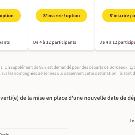
et rencontres avec la population locale (~3 h)
ée, nous rejoignons une ferme de montagne où
/ option
S'inscrire / option
S'inscrire / 
 / Altitude finale : 1950 m.
z avec vous que votre sac à dos de randonnée.
 nécessaire de toilettes et affaires dont vous
 / Altitude finale : 3850 m.
ages sont transportés par nos soins et vous
ipants
De 4 à 12 participants
De 4 à 12 particip
©
©
aris. Un supplément de 99 € est demandé pour des départs de Bordeaux, Lyo
n sur les compagnies aériennes qui desservent cette destination. Ils sont 
©
©
verti(e) de la mise en place d'une nouvelle date de dé
Le