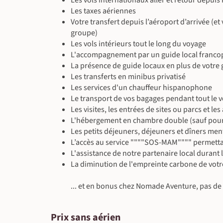
Les vols internationaux aller et retour depuis 
Les taxes aériennes
Votre transfert depuis l’aéroport d’arrivée (et
groupe)
Les vols intérieurs tout le long du voyage
L'accompagnement par un guide local franc
La présence de guide locaux en plus de votre
Les transferts en minibus privatisé
Les services d'un chauffeur hispanophone
Le transport de vos bagages pendant tout le 
Les visites, les entrées de sites ou parcs et l
L'hébergement en chambre double (sauf pour l
Les petits déjeuners, déjeuners et dîners ment
L’accès au service """"SOS-MAM"""" permettant
L'assistance de notre partenaire local durant 
La diminution de l'empreinte carbone de votr
... et en bonus chez Nomade Aventure, pas de f
Prix sans aérien