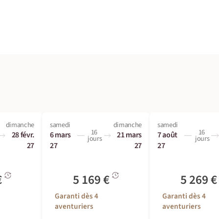
dimanche
samedi
dimanche
samedi
16
16
28 févr.
6 mars
21 mars
7 août
jours
jours
27
27
27
27
€
5 169 €
5 269 
Garanti dès 4
Garanti dès 4
aventuriers
aventuriers