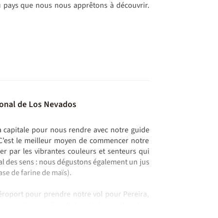
au pays que nous nous apprêtons à découvrir.
tional de Los Nevados
a capitale pour nous rendre avec notre guide
 C’est le meilleur moyen de commencer notre
r par les vibrantes couleurs et senteurs qui
ival des sens : nous dégustons également un jus
ase de farine de maïs).
aéroport pour prendre notre vol pour Pereira,
us visitons : le Parc National de Los Nevados.
e très joli village de Salento en pleine région