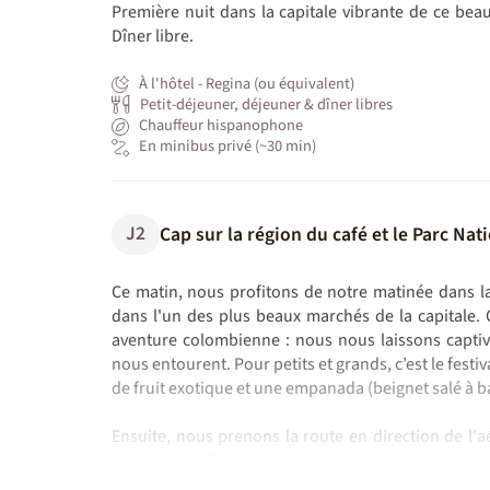
Première nuit dans la capitale vibrante de ce be
Dîner libre.
À l'hôtel - Regina (ou équivalent)
Petit-déjeuner, déjeuner & dîner libres
Chauffeur hispanophone
En minibus privé (~30 min)
J2
Cap sur la région du café et le Parc Na
Ce matin, nous profitons de notre matinée dans l
dans l'un des plus beaux marchés de la capitale.
aventure colombienne : nous nous laissons captive
nous entourent. Pour petits et grands, c’est le fest
de fruit exotique et une empanada (beignet salé à b
Ensuite, nous prenons la route en direction de l'
notre porte d'entrée pour la première région que no
A l'arrivée, transfert vers notre hébergement dans l