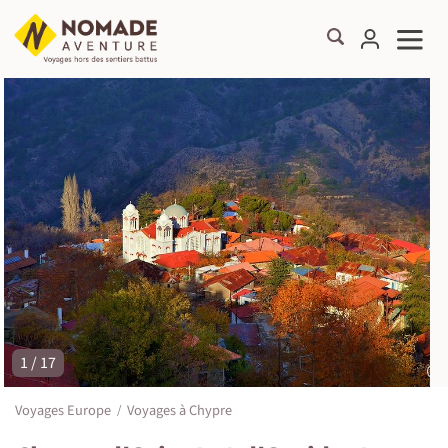
1 / 17
©
Voyages Europe
Voyages à Chypre