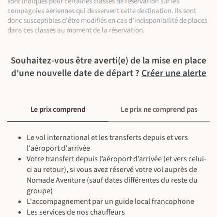
sont indiqués pour certaines classes de réservation sur les
compagnies aériennes qui desservent cette destination. Ils sont
À l'hôtel
donc susceptibles d'être modifiés en cas d'indisponibilité de places
Petit-déjeuner, déjeuner & dîner inclus
dans ces classes au moment de la réservation.
En minibus privé (150 km ~2 h 30)
Randonnée (4 km ~1 h 30)
100 m
100 m
Souhaitez-vous être averti(e) de la mise en place
©
d'une nouvelle date de départ ?
Créer une alerte
Le prix comprend
Le prix ne comprend pas
©
©
©
Le vol international et les transferts depuis et vers
l'aéroport d'arrivée
Votre transfert depuis l’aéroport d’arrivée (et vers celui-
ci au retour), si vous avez réservé votre vol auprès de
Nomade Aventure (sauf dates différentes du reste du
©
groupe)
L'accompagnement par un guide local francophone
©
Les services de nos chauffeurs