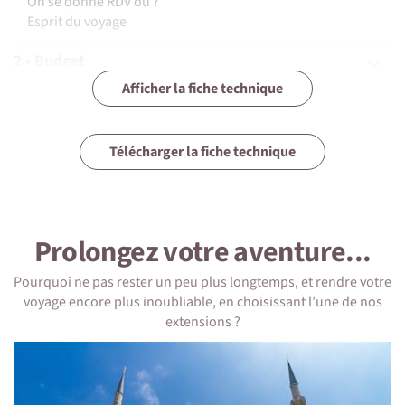
On se donne RDV où ?
Esprit du voyage
2 • Budget
Afficher la fiche technique
3 • Assurances
4 • Equipement
Télécharger la fiche technique
5 • Formalités et santé
6 • Le pays
Prolongez votre aventure...
7 • Tourisme responsable
Pourquoi ne pas rester un peu plus longtemps, et rendre votre
voyage encore plus inoubliable, en choisissant l’une de nos
extensions ?
1 • Détails du voyage