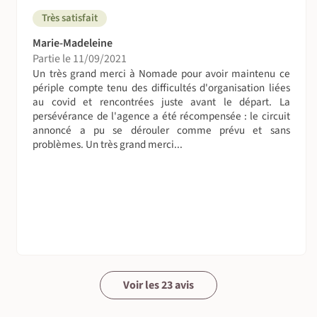
Les repas du soir sont pris dans des restaurants
Très satisfait
populaires et locaux.
Marie-Madeleine
Partie le 11/09/2021
Prévoir 5 à 10 € par repas dans les villes où ils ne sont pas
Un très grand merci à Nomade pour avoir maintenu ce
pris en charge.
périple compte tenu des difficultés d'organisation liées
au covid et rencontrées juste avant le départ. La
La toilette (et les toilettes)
persévérance de l'agence a été récompensée : le circuit
Circuit avec hébergement en hôtel et guest-house, toilette
annoncé a pu se dérouler comme prévu et sans
et sanitaire disponible pendant tout le parcours.
problèmes. Un très grand merci...
Suivez le guide !
Nos voyages sont encadrés par des guides locaux parlant
français et ayant un bon niveau de connaissances
générales et une bonne culture de leur pays,
accompagnés de chauffeurs, mais ce ne sont pas des
guides conférenciers.
On se déplace comment sur place ?
Voir les 23 avis
En minibus ou en bus selon le nombre. Les véhicules sont