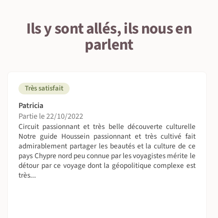
individuels. Si vous voyagez seul(e) sur ce voyage, nous
sommes contraints de vous répercuter le supplément. Si
Ils y sont allés, ils nous en
néanmoins vous souhaitez partager votre chambre, ce
parlent
supplément vous est remboursé dès qu'une autre
personne du même sexe s'inscrit.
Notez que les normes hôtelières locales ne sont pas
comparables avec celles de la France. Un hébergement
Très satisfait
catégorie 3 * à Chypre sera forcément en dessous de la
qualité de prestation d’un établissement de même
Patricia
standing. Et bien que nous privilégions le charme,
Partie le 22/10/2022
Circuit passionnant et très belle découverte culturelle
l’authenticité et la convivialité, il est possible qu’il y ait
Notre guide Houssein passionnant et très cultivé fait
quelques imperfections.
admirablement partager les beautés et la culture de ce
pays Chypre nord peu connue par les voyagistes mérite le
Pour les voyageurs prenant leurs vols internationaux avec
détour par ce voyage dont la géopolitique complexe est
Nomade, l’accueil par votre guide accompagnateur ou le
très...
transfériste se fera à l’aéroport après le passage des
douanes. Il disposera soit d’un panneau avec vos noms,
soit d'une pancarte Nomade Aventure.