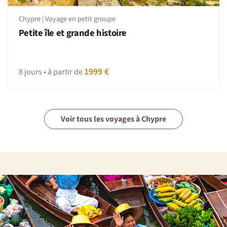
des traditions locales. Et n’oubliez pas des imprévus sont
toujours possibles, dans ces moments adoptez la
Chypre | Voyage en petit groupe
Nomade attitude : patience, tolérance et capacité
Petite île et grande histoire
d’adaptation.
1999 €
8 jours • à partir de
Voir tous les voyages à Chypre