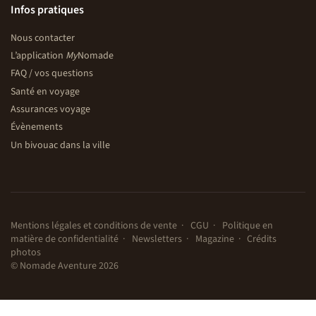
Infos pratiques
Nous contacter
L’application
My
Nomade
FAQ / vos questions
Santé en voyage
Assurances voyage
Évènements
Un bivouac dans la ville
Mentions légales et conditions de vente
CGU
Politique en
matière de confidentialité
Newsletters
Magazine
Crédits
photos
© Nomade Aventure 2026