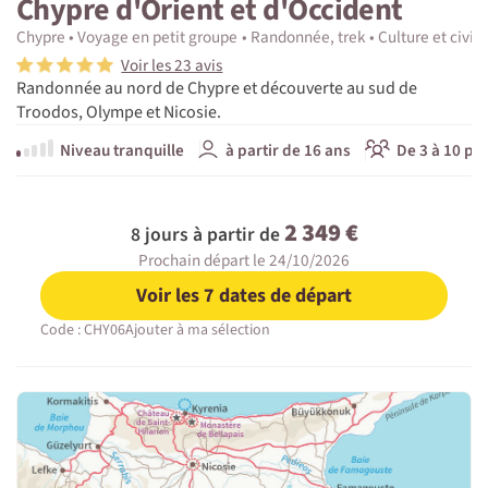
Chypre d'Orient et d'Occident
Chypre
Voyage en petit groupe
Randonnée, trek
Culture et civili
Voir les 23 avis
Randonnée au nord de Chypre et découverte au sud de
Troodos, Olympe et Nicosie.
Niveau tranquille
à partir de 16 ans
De 3 à 10 pa
2 349 €
8 jours à partir de
Prochain départ le 24/10/2026
Voir les 7 dates de départ
Code : CHY06
Ajouter à ma sélection