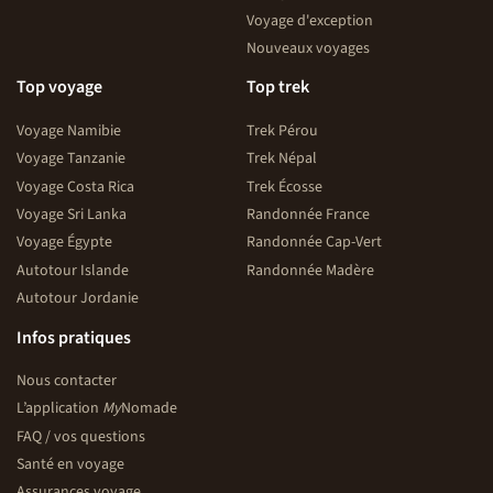
Voyage d'exception
Nouveaux voyages
Top voyage
Top trek
Voyage Namibie
Trek Pérou
Voyage Tanzanie
Trek Népal
Voyage Costa Rica
Trek Écosse
Voyage Sri Lanka
Randonnée France
Voyage Égypte
Randonnée Cap-Vert
Autotour Islande
Randonnée Madère
Autotour Jordanie
Infos pratiques
Nous contacter
L’application
My
Nomade
FAQ / vos questions
Santé en voyage
Assurances voyage