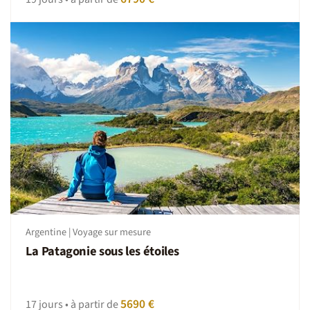
Volez en bonne compagnie !
Air France, KLM, Iberia, United Airlines, American Airlines
ou Latam sont les compagnies les plus fréquentes.
Veillez à nous communiquer impérativement dès
l’inscription les noms et prénoms figurant sur votre
passeport, ainsi que votre date de naissance (et non pas
votre prénom d’usage ou nom d’épouse si votre
passeport ne les mentionnent pas). En cas d’erreur, vous
ne pourriez pas embarquer et des frais pourraient être
appliqués par la compagnie.
Vol intérieur
Au Chili les vols intérieurs sont avec la compagnie Latam
Argentine | Voyage sur mesure
(LA)
La Patagonie sous les étoiles
5690 €
17 jours • à partir de