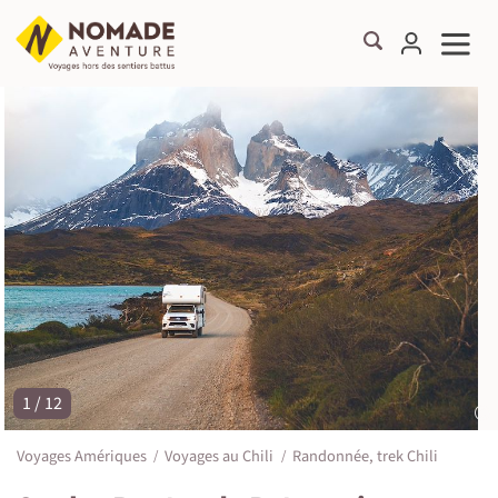
1 / 12
©
Voyages Amériques
Voyages au Chili
Randonnée, trek Chili