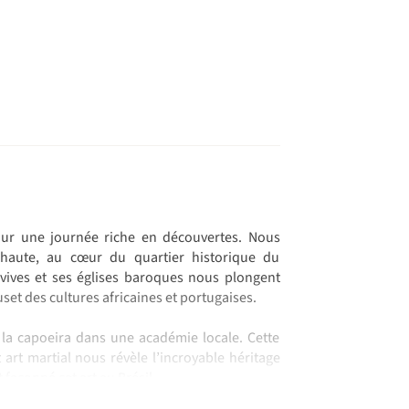
our une journée riche en découvertes. Nous
haute, au cœur du quartier historique du
vives et ses églises baroques nous plongent
uset des cultures africaines et portugaises.
à la capoeira dans une académie locale. Cette
rt martial nous révèle l’incroyable héritage
t façonné cet art au Brésil.