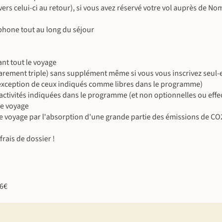
 vers celui-ci au retour), si vous avez réservé votre vol auprès de N
©
hone tout au long du séjour
©
©
©
nt tout le voyage
©
rement triple) sans supplément même si vous vous inscrivez seul-
©
 l’exception de ceux indiqués comme libres dans le programme)
es activités indiquées dans le programme (et non optionnelles ou eff
©
le voyage
e voyage par l'absorption d'une grande partie des émissions de CO
©
rais de dossier !
©
46€
©