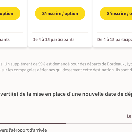
/ option
S'inscrire / option
S'inscrire / 
atisé avec chauffeur lusophone vers Lençóis, au
ipants
De 4 à 15 participants
De 4 à 15 particip
e
aris. Un supplément de 99 € est demandé pour des départs de Bordeaux, Lyo
n sur les compagnies aériennes qui desservent cette destination. Ils sont 
verti(e) de la mise en place d'une nouvelle date de dé
©
Le
©
 vers l’aéroport d’arrivée