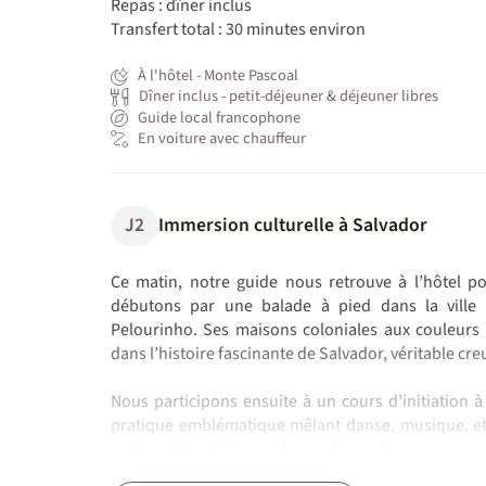
Repas : dîner inclus
Transfert total : 30 minutes environ
À l'hôtel - Monte Pascoal
Dîner inclus - petit-déjeuner & déjeuner libres
Guide local francophone
En voiture avec chauffeur
J2
Immersion culturelle à Salvador
Ce matin, notre guide nous retrouve à l’hôtel p
débutons par une balade à pied dans la ville 
Pelourinho. Ses maisons coloniales aux couleurs 
dans l’histoire fascinante de Salvador, véritable cre
Nous participons ensuite à un cours d’initiation 
pratique emblématique mêlant danse, musique, et a
culturel et la résilience des esclaves africains qui on