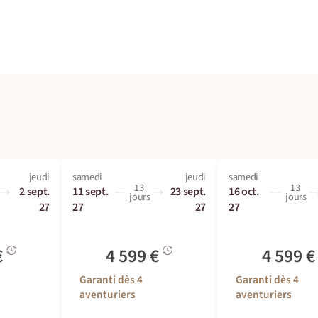
jeudi
samedi
jeudi
samedi
13
13
2 sept.
11 sept.
23 sept.
16 oct.
jours
jours
27
27
27
27
€
4 599 €
4 599 
Garanti dès 4
Garanti dès 4
aventuriers
aventuriers