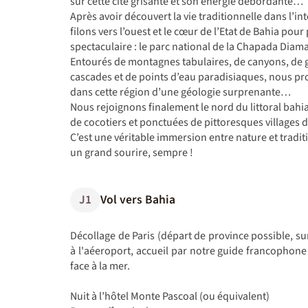
sur cette cité grisante et son énergie débordante…
Après avoir découvert la vie traditionnelle dans l’in
filons vers l’ouest et le cœur de l’Etat de Bahia pou
spectaculaire : le parc national de la Chapada Diama
Entourés de montagnes tabulaires, de canyons, de gr
cascades et de points d’eau paradisiaques, nous pro
dans cette région d’une géologie surprenante…
Nous rejoignons finalement le nord du littoral bahi
de cocotiers et ponctuées de pittoresques villages
C’est une véritable immersion entre nature et tradi
un grand sourire, sempre !
J1
Vol vers Bahia
Décollage de Paris (départ de province possible, s
à l'aéeroport, accueil par notre guide francophone 
face à la mer.
Nuit à l’hôtel Monte Pascoal (ou équivalent)