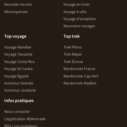
Nomade recrute
Voyage en train
Récompenses
Voyage à vélo
Voyage d'exception
Nouveaux voyages
Top voyage
Top trek
Voyage Namibie
Trek Pérou
Voyage Tanzanie
Trek Népal
Voyage Costa Rica
Trek Écosse
Voyage Sri Lanka
Randonnée France
Voyage Égypte
Randonnée Cap-Vert
Autotour Islande
Randonnée Madère
Autotour Jordanie
Infos pratiques
Nous contacter
L’application
My
Nomade
FAQ / vos questions