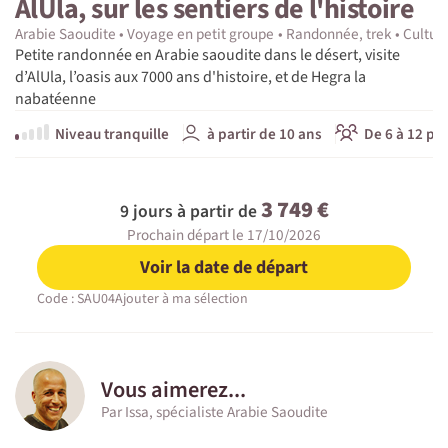
AlUla, sur les sentiers de l'histoire
Arabie Saoudite
Voyage en petit groupe
Randonnée, trek
Culture
Petite randonnée en Arabie saoudite dans le désert, visite
d’AlUla, l’oasis aux 7000 ans d'histoire, et de Hegra la
nabatéenne
Niveau tranquille
à partir de 10 ans
De 6 à 12 pa
3 749 €
9 jours à partir de
Prochain départ le 17/10/2026
Voir la date de départ
Code : SAU04
Ajouter à ma sélection
Vous aimerez...
Par Issa, spécialiste Arabie Saoudite