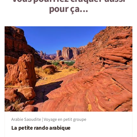
pour ça...
d'avoir une bonne condition physique.
On sera combien ?
De 6 à 12 personnes (exceptionnellement 13 si les
derniers s'inscrivent à 2).
On dort où ?
En hôtels locaux confortable de catégorie 3 à 4* au
normes locales. En chambre commune dans la
guesthouse et sous tente igloo dans le désert. Matelas
fournis.
- AlUla: Naseem, S Country (guesthouse) ou équivalent
- Wadi Al Disah : en guesthouse
- Djeddah : Emerald Hotel 4****, Radisson Blu Plaza
Jeddah 4****, Diwan Residence Hotel- Alsalamah 3*** ou
équivalent
Arabie Saoudite | Voyage en petit groupe
Bon à savoir : à Alula, les hôtels sont excessivement chers
La petite rando arabique
et souvent indisponibles pour les grands groupes, afin de