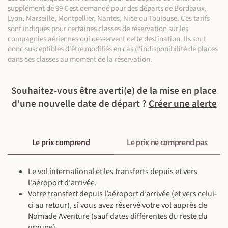
En bus privé (60 km entre 55 min et 1 h 30)
supplément de 99 € est demandé pour des départs de Bordeaux,
Visite de ville ou village (entre 4 h et 5 h)
Lyon, Marseille, Montpellier, Nantes, Nice ou Toulouse. Ces tarifs
En guest house
sont indiqués pour certaines classes de réservation sur les
Petit-déjeuner, déjeuner & dîner inclus
compagnies aériennes qui desservent cette destination. Ils sont
Guide local francophone
donc susceptibles d'être modifiés en cas d'indisponibilité de places
En bus privé (60 km entre 1 h 30 et 2 h 30)
dans ces classes au moment de la réservation.
Visite culturelle (entre 2 h et 2 h 30) | Visite de site naturel (entre 2
h 30 et 3 h 30)
Souhaitez-vous être averti(e) de la mise en place
d'une nouvelle date de départ ?
Créer une alerte
Le prix comprend
Le prix ne comprend pas
©
Le vol international et les transferts depuis et vers
l'aéroport d'arrivée.
Votre transfert depuis l’aéroport d’arrivée (et vers celui-
ci au retour), si vous avez réservé votre vol auprès de
Nomade Aventure (sauf dates différentes du reste du
©
groupe)