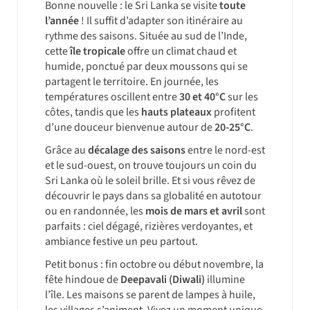
Bonne nouvelle : le Sri Lanka se visite
toute
l’année
! Il suffit d’adapter son itinéraire au
rythme des saisons. Située au sud de l’Inde,
cette
île tropicale
offre un climat chaud et
humide, ponctué par deux moussons qui se
partagent le territoire. En journée, les
températures oscillent entre
30 et 40°C
sur les
côtes, tandis que les
hauts plateaux
profitent
d’une douceur bienvenue autour de
20-25°C
.
Grâce au
décalage des saisons
entre le nord-est
et le sud-ouest, on trouve toujours un coin du
Sri Lanka où le soleil brille. Et si vous rêvez de
découvrir le pays dans sa globalité en autotour
ou en randonnée, les
mois de mars et avril
sont
parfaits : ciel dégagé, rizières verdoyantes, et
ambiance festive un peu partout.
Petit bonus : fin octobre ou début novembre, la
fête hindoue de
Deepavali (Diwali)
illumine
l’île. Les maisons se parent de lampes à huile,