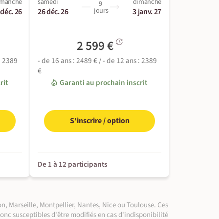
imanche
samedi
dimanche
9
jours
 déc. 26
26 déc. 26
3 janv. 27
2 599 €
 : 2389
- de 16 ans : 2489 € / - de 12 ans : 2389
€
rit
Garanti au prochain inscrit
S'inscrire / option
De 1 à 12 participants
n, Marseille, Montpellier, Nantes, Nice ou Toulouse. Ces
donc susceptibles d'être modifiés en cas d'indisponibilité