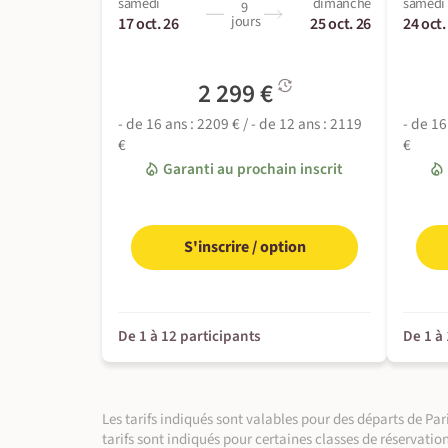
samedi
dimanche
samedi
9
En bivouac
jours
17 oct. 26
25 oct. 26
24 oct.
2 299 €
- de 16 ans : 2209 € / - de 12 ans : 2119
- de 16
À bord
€
€
Garanti au prochain inscrit
S'inscrire / option
De 1 à 12 participants
De 1 à
Les tarifs indiqués sont valables pour des départs de P
tarifs sont indiqués pour certaines classes de réservatio