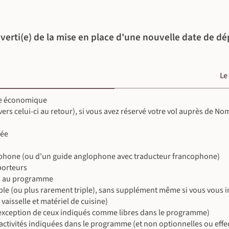
©
©
verti(e) de la mise en place d'une nouvelle date de dé
©
Le
sse économique
 vers celui-ci au retour), si vous avez réservé votre vol auprès de N
vée
phone (ou d'un guide anglophone avec traducteur francophone)
 porteurs
us au programme
e (ou plus rarement triple), sans supplément même si vous vous in
vaisselle et matériel de cuisine)
©
 l'exception de ceux indiqués comme libres dans le programme)
es activités indiquées dans le programme (et non optionnelles ou eff