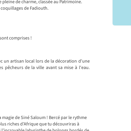
île pleine de charme, classée au Patrimoine.
ux coquillages de Fadiouth.
 sont comprises !
ec un artisan local lors de la décoration d'une
 pêcheurs de la ville avant sa mise à l'eau.
la magie de Siné Saloum ! Bercé par le rythme
lus riches d’Afrique que tu découvriras à
i l’incroyable labyrinthe de bolongs bordés de