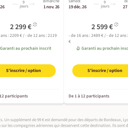
dimanche
samedi
d
9
9
jours
jours
 26
1 nov. 26
19 déc. 26
27
2 299 €
2 599 €
 ans : 2209 € / - de 12 ans : 2119
- de 16 ans : 2489 € / - de 12 ans
€
Garanti au prochain inscrit
Garanti au prochain insc
S'inscrire / option
S'inscrire / option
 12 participants
De 1 à 12 participants
©
aris. Un supplément de 99 € est demandé pour des départs de Bordeaux, Lyo
n sur les compagnies aériennes qui desservent cette destination. Ils sont 