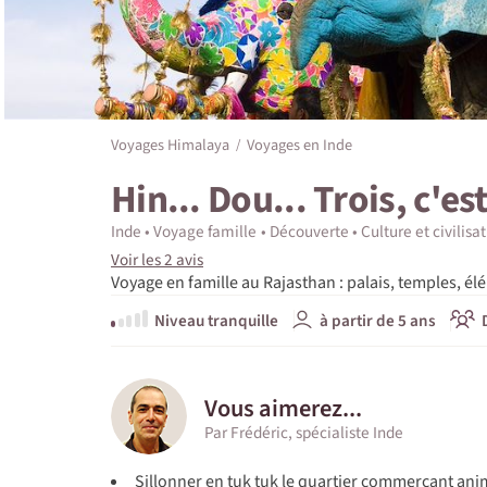
Voyages Himalaya
Voyages en Inde
Hin... Dou... Trois, c'est
Inde
Voyage famille
Découverte
Culture et civilisa
Voir les 2 avis
Voyage en famille au Rajasthan : palais, temples, él
Niveau tranquille
à partir de 5 ans
Vous aimerez...
Par Frédéric, spécialiste Inde
Sillonner en tuk tuk le quartier commerçant an