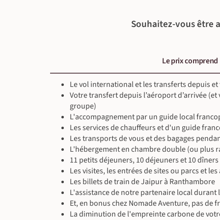
Petit-déjeuner, déjeuner & dîner inclus
En minibus privé (60 km ~2 h)
Visite culturelle (~3 h 30)
Souhaitez-vous être a
Le prix comprend
Le vol international et les transferts depuis et
Votre transfert depuis l’aéroport d’arrivée (et
groupe)
L'accompagnement par un guide local franc
Les services de chauffeurs et d'un guide fra
Les transports de vous et des bagages pendan
L'hébergement en chambre double (ou plus ra
11 petits déjeuners, 10 déjeuners et 10 dîners
Les visites, les entrées de sites ou parcs et l
Les billets de train de Jaipur à Ranthambore
L'assistance de notre partenaire local durant 
Et, en bonus chez Nomade Aventure, pas de fra
La diminution de l'empreinte carbone de votr