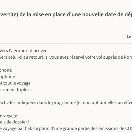
verti(e) de la mise en place d'une nouvelle date de dé
Le
©
 vers l'aéroport d'arrivée
©
 vers celui-ci au retour), si vous avez réservé votre vol auprès de N
©
©
©
ophone
ncophone
t tout le voyage
©
rement triple)
es activités indiquées dans le programme (et non optionnelles ou eff
©
le voyage
is de dossier !
e voyage par l'absorption d'une grande partie des émissions de CO