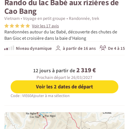
Rando du lac Babé aux rizières de
Cao Bang
Vietnam
Voyage en petit groupe
Randonnée, trek
Voir les 17 avis
Randonnées autour du lac Babé, découverte des chutes de
Ban Gioc et croisière dans la baie d'Halong
Niveau dynamique
à partir de 16 ans
De 4 à 15 p
2 319 €
12 jours à partir de
Prochain départ le 26/03/2027
Voir les 2 dates de départ
Code : VIE60
Ajouter à ma sélection