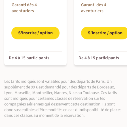
la nuit se passent chez les Tay.
Randonnée (2 km ~30 min)
80 m
80 m | Sortie en bateau
Garanti dès 4
Garanti dès 4
Visite de ville ou village (~1 h 30)
Chez l'habitant
À bord
Chez l'habitant
(entre 3 h et 4 h)
aventuriers
aventuriers
Petit-déjeuner, déjeuner & dîner inclus
Petit-déjeuner, déjeuner & dîner inclus
Chez l'habitant
Petit-déjeuner, déjeuner & dîner inclus
En minibus privé (entre 5 h et 5 h 30)
En minibus privé (~4 h)
Petit-déjeuner, déjeuner & dîner inclus
En minibus privé (~4 h)
Visite culturelle (~1 h) | Visite de site naturel (~2 h)
Navigation (~8 h)
100 m
En minibus privé (~1 h 30)
Visite de site naturel (~2 h)
200 m
200 m | Randonnée
100 m
Randonnée (8 km ~3 h 30)
300 m
300 m
(~1 h)
200 m
200 m
S'inscrire / option
S'inscrire / option
©
©
De 4 à 15 participants
De 4 à 15 participants
©
©
Les tarifs indiqués sont valables pour des départs de Paris. Un
supplément de 99 € est demandé pour des départs de Bordeaux,
©
Lyon, Marseille, Montpellier, Nantes, Nice ou Toulouse. Ces tarifs
sont indiqués pour certaines classes de réservation sur les
compagnies aériennes qui desservent cette destination. Ils sont
©
donc susceptibles d'être modifiés en cas d'indisponibilité de places
©
©
©
dans ces classes au moment de la réservation.