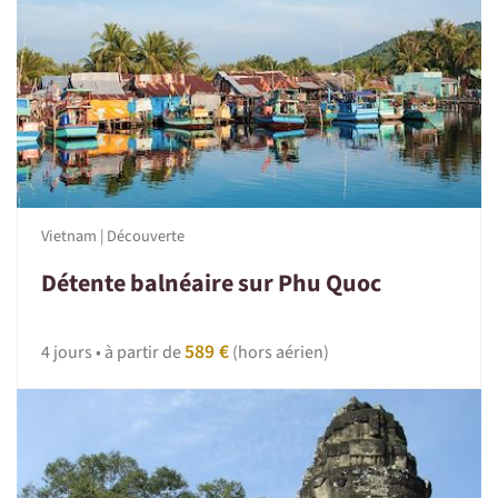
La réussite de tout voyage est un délicat mélange de
bonne humeur, de sentiments d'entraide, de convivialité,
d'esprit de découverte, de bonne volonté, d'une
participation aux tâches communes ainsi que le respect
des traditions locales. Et n’oubliez pas, des imprévus sont
toujours possibles, dans ces moments adoptez la
Nomade attitude : patience et tolérance.
Vietnam | Découverte
Détente balnéaire sur Phu Quoc
589 €
4 jours • à partir de
(hors aérien)