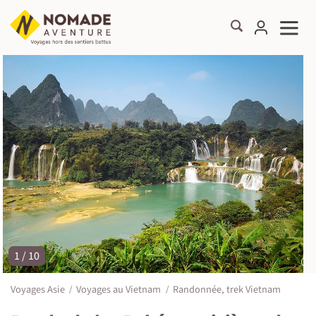
1 / 10
©
Voyages Asie
Voyages au Vietnam
Randonnée, trek Vietnam