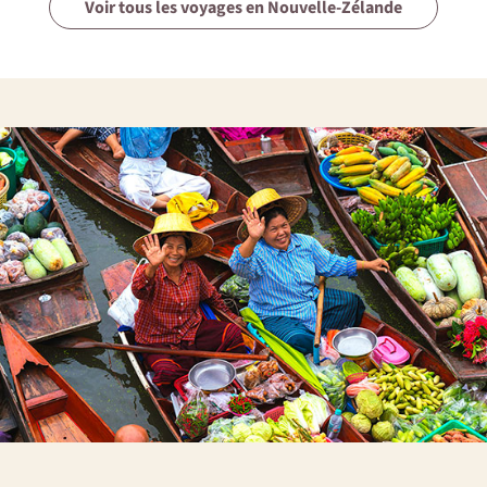
Voir tous les voyages en Nouvelle-Zélande
papillons, d’une cascade, etc.
Esprit du voyage
La réussite de tout voyage est un délicat mélange de
bonne humeur, de sentiments d'entraide, de convivialité,
d'esprit de découverte, de bonne volonté, d'une
participation aux tâches communes ainsi que le respect
des traditions locales. Et n’oubliez pas des imprévus sont
toujours possibles, dans ces moments adoptez la
Nomade attitude : patience, bonne humeur et tolérance.