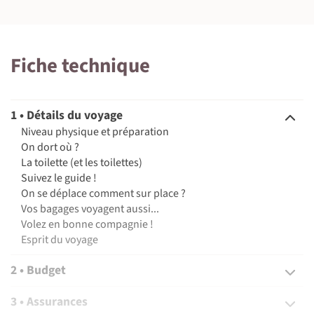
©
©
©
Fiche technique
©
1 • Détails du voyage
©
Niveau physique et préparation
On dort où ?
La toilette (et les toilettes)
©
Suivez le guide !
On se déplace comment sur place ?
Vos bagages voyagent aussi...
©
Volez en bonne compagnie !
Esprit du voyage
2 • Budget
3 • Assurances