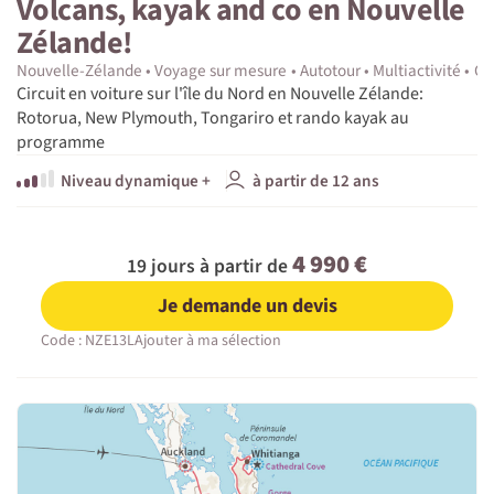
Volcans, kayak and co en Nouvelle
Zélande!
Nouvelle-Zélande
Voyage sur mesure
Autotour
Multiactivité
Ca
Circuit en voiture sur l'île du Nord en Nouvelle Zélande:
Rotorua, New Plymouth, Tongariro et rando kayak au
programme
Niveau dynamique +
à partir de 12 ans
4 990 €
19 jours à partir de
Je demande un devis
Code : NZE13L
Ajouter à ma sélection