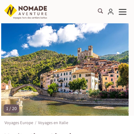
1 / 20
©
Voyages Europe
Voyages en Italie