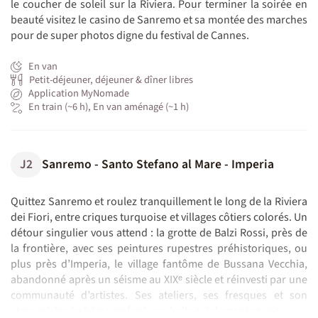
le coucher de soleil sur la Riviera. Pour terminer la soirée en
beauté visitez le casino de Sanremo et sa montée des marches
pour de super photos digne du festival de Cannes.
En van
Petit-déjeuner, déjeuner & dîner libres
Application MyNomade
En train (~6 h), En van aménagé (~1 h)
J2
Sanremo - Santo Stefano al Mare - Imperia
Quittez Sanremo et roulez tranquillement le long de la Riviera
dei Fiori, entre criques turquoise et villages côtiers colorés. Un
détour singulier vous attend : la grotte de Balzi Rossi, près de
la frontière, avec ses peintures rupestres préhistoriques, ou
plus près d’Imperia, le village fantôme de Bussana Vecchia,
abandonné après un séisme au XIXᵉ siècle et réinvesti par une
communauté d’artistes. Ses ateliers, ses fresques et son
atmosphère bohème en font une halte totalement atypique.