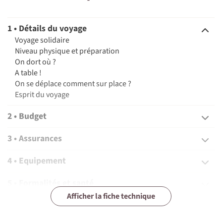
©
©
©
©
©
1 • Détails du voyage
Voyage solidaire
Niveau physique et préparation
©
On dort où ?
A table !
©
On se déplace comment sur place ?
Esprit du voyage
©
2 • Budget
3 • Assurances
©
4 • Equipement
©
©
5 • Formalités et santé
©
Afficher la fiche technique
6 • Le pays