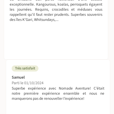
exceptionnelle. Kangourous, koalas, perroquets égayent
Suivez le guide !
les journées. Requins, crocodiles et méduses vous
rappellent qu’il faut rester prudents. Superbes souvenirs
Ici, le guide, c'est vous.
des îles K’Gari, Whitsundays,...
Enfin, sauf lors d'activités réservées en amont pendant
lesquelles vous serez encadrés par une équipe
professionnelle locale.
On se déplace comment sur place ?
Vous vous déplacerez avec votre véhicule de location.
Attention : permis international obligatoire, à
accompagner de votre permis français.
Et bien sûr : conduite à gauche !
Très satisfait
Vos bagages voyagent aussi...
Samuel
Parti le 01/10/2024
Durant votre séjour, vos bagages seront transportés dans
Superbe expérience avec Nomade Aventure! C’était
le véhicule avec vous.
notre première expérience ensemble et nous ne
manquerons pas de renouveller l’expérience!
Volez en bonne compagnie !
Les vols pour l'Australie étant relativement longs, nous