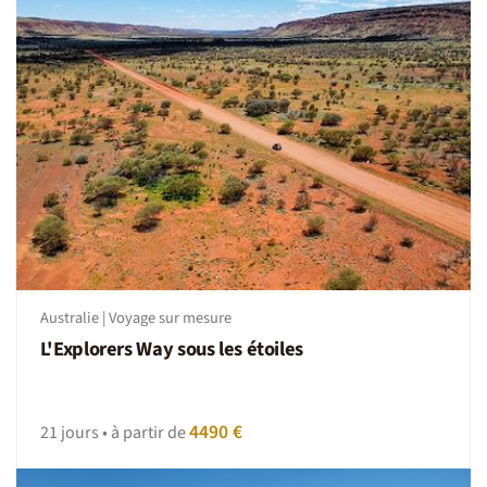
internationaux, nous vous conseillons de vous rendre à
l'aéroport 3 heures avant le départ.
Esprit du voyage
La réussite de tout voyage est un délicat mélange de
bonne humeur, de sentiments d'entraide, de convivialité,
d'esprit de découverte, de bonne volonté, d'une
participation aux tâches communes ainsi que le respect
des traditions locales. Et n’oubliez pas des imprévus sont
toujours possibles, dans ces moments adoptez la
Nomade attitude : patience, bonne humeur et tolérance.
Australie | Voyage sur mesure
L'Explorers Way sous les étoiles
4490 €
21 jours • à partir de