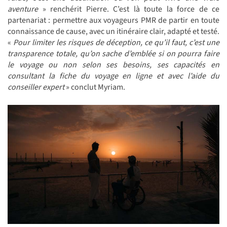
aventure
» renchérit Pierre. C’est là toute la force de ce
partenariat : permettre aux voyageurs PMR de partir en toute
connaissance de cause, avec un itinéraire clair, adapté et testé.
«
Pour limiter les risques de déception, ce qu’il faut, c’est une
transparence totale, qu’on sache d’emblée si on pourra faire
le voyage ou non selon ses besoins, ses capacités en
consultant la fiche du voyage en ligne et avec l’aide du
conseiller expert
» conclut Myriam.