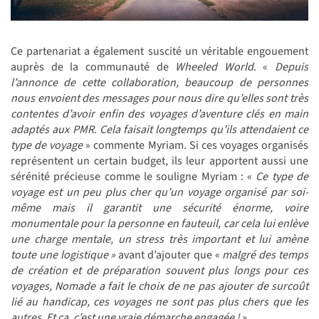
Ce partenariat a également suscité un véritable engouement
auprès de la communauté de
Wheeled World
. «
Depuis
l’annonce de cette collaboration, beaucoup de personnes
nous envoient des messages pour nous dire qu’elles sont très
contentes d’avoir enfin des voyages d’aventure clés en main
adaptés aux PMR. Cela faisait longtemps qu’ils attendaient ce
type de voyage
» commente Myriam. Si ces voyages organisés
représentent un certain budget, ils leur apportent aussi une
sérénité précieuse comme le souligne Myriam : «
Ce type de
voyage est un peu plus cher qu’un voyage organisé par soi-
même mais il garantit une sécurité énorme, voire
monumentale pour la personne en fauteuil, car cela lui enlève
une charge mentale, un stress très important et lui amène
toute une logistique »
avant d’ajouter
que «
malgré des temps
de création et de préparation souvent plus longs pour ces
voyages, Nomade a fait le choix de ne pas ajouter de surcoût
lié au handicap, ces voyages ne sont pas plus chers que les
autres. Et ça, c’est une vraie démarche engagée !
».