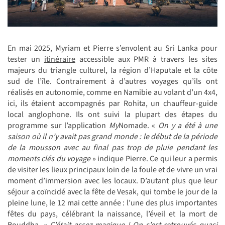
En mai 2025, Myriam et Pierre s’envolent au Sri Lanka pour
tester un
itinéraire
accessible aux PMR à travers les sites
majeurs du triangle culturel, la région d’Haputale et la côte
sud de l’île. Contrairement à d’autres voyages qu’ils ont
réalisés en autonomie, comme en Namibie au volant d’un 4x4,
ici, ils étaient accompagnés par Rohita, un chauffeur-guide
local anglophone. Ils ont suivi la plupart des étapes du
programme sur l’application
My
Nomade. «
On y a été à une
saison où il n’y avait pas grand monde : le début de la période
de la mousson avec au final pas trop de pluie pendant les
moments clés du voyage
» indique Pierre. Ce qui leur a permis
de visiter les lieux principaux loin de la foule et de vivre un vrai
moment d’immersion avec les locaux. D’autant plus que leur
séjour a coïncidé avec la fête de Vesak, qui tombe le jour de la
pleine lune, le 12 mai cette année : l’une des plus importantes
fêtes du pays, célébrant la naissance, l’éveil et la mort de
Bouddha. «
C’était assez magique ! On s’est retrouvés quasi