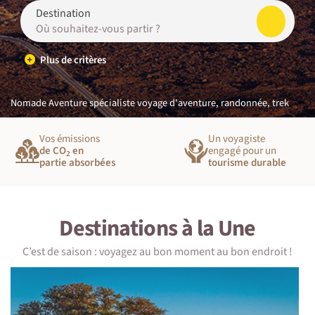
Où souhaitez-vous partir ?
Plus de critères
Nomade Aventure spécialiste voyage d'aventure, randonnée, trek
Vos émissions
Un voyagiste
de CO
en
engagé pour un
2
partie absorbées
tourisme durable
Destinations à la Une
C’est de saison : voyagez au bon moment au bon endroit !